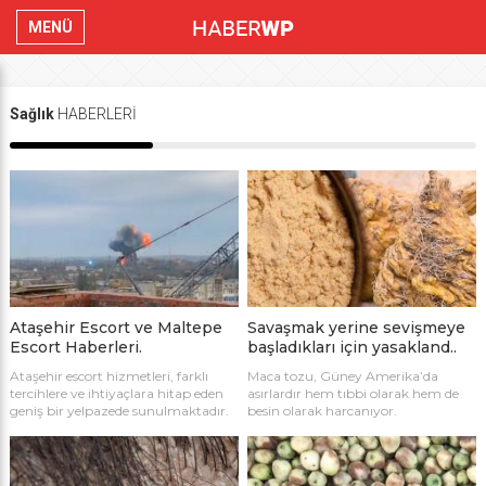
MENÜ
Sağlık
HABERLERİ
Ataşehir Escort ve Maltepe
Savaşmak yerine sevişmeye
Escort Haberleri.
başladıkları için yasakland..
Ataşehir escort hizmetleri, farklı
Maca tozu, Güney Amerika’da
tercihlere ve ihtiyaçlara hitap eden
asırlardır hem tıbbi olarak hem de
geniş bir yelpazede sunulmaktadır.
besin olarak harcanıyor.
İster romantik bir akşam yemeği
Kurutulduğu zaman yedi sene
eşliğinde keyifli bir sohbet, ister
süresince tazeliğini gözeten maca
enerjik bir gece hayatının tadını
genellikle maca tozu olarak
çıkarmak isteyin, Ataşehir escortları
harcanıyor. Daha Önceki