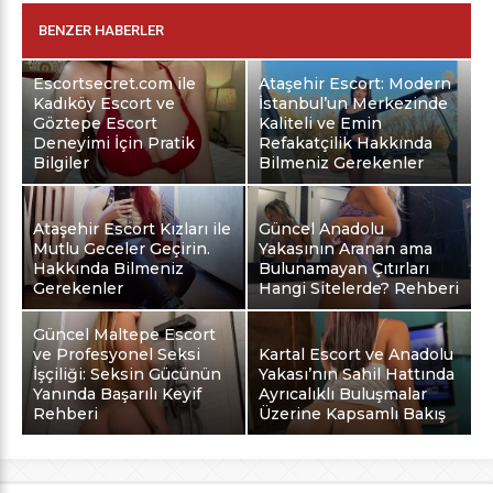
BENZER HABERLER
Escortsecret.com ile
Ataşehir Escort: Modern
Kadıköy Escort ve
İstanbul’un Merkezinde
Göztepe Escort
Kaliteli ve Emin
Deneyimi İçin Pratik
Refakatçilik Hakkında
Bilgiler
Bilmeniz Gerekenler
Ataşehir Escort Kızları ile
Güncel Anadolu
Mutlu Geceler Geçirin.
Yakasının Aranan ama
Hakkında Bilmeniz
Bulunamayan Çıtırları
Gerekenler
Hangi Sitelerde? Rehberi
Güncel Maltepe Escort
ve Profesyonel Seksi
Kartal Escort ve Anadolu
İşçiliği: Seksin Gücünün
Yakası’nın Sahil Hattında
Yanında Başarılı Keyif
Ayrıcalıklı Buluşmalar
Rehberi
Üzerine Kapsamlı Bakış