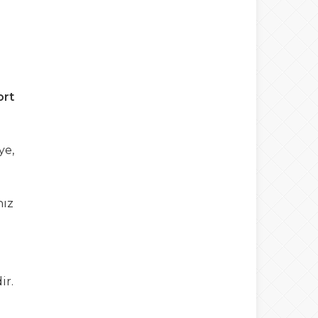
ort
ye,
nız
ir.