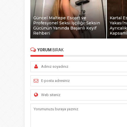
Güncel Maltepe Escort ve
Kartal E
Profesyonel Seksi İşçiliği: Seksin
Yakası’n
Gücünün Yanında Başarılı Keyif
Ayrıcalı
Rehberi
Kapsaml
YORUM
BIRAK