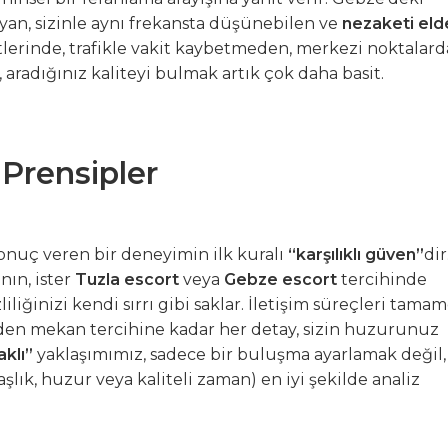
layan, sizinle aynı frekansta düşünebilen ve
nezaketi eld
aatlerinde, trafikle vakit kaybetmeden, merkezi noktalard
, aradığınız kaliteyi bulmak artık çok daha basit.
 Prensipler
sonuç veren bir deneyimin ilk kuralı
“karşılıklı güven”
dir
ın, ister
Tuzla escort
veya
Gebze escort
tercihinde
iliğinizi kendi sırrı gibi saklar. İletişim süreçleri tama
den mekan tercihine kadar her detay, sizin huzurunuz
klı”
yaklaşımımız, sadece bir buluşma ayarlamak değil,
aşlık, huzur veya kaliteli zaman) en iyi şekilde analiz