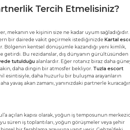
tnerlik Tercih Etmelisiniz?
er, mekanın ve kişinin size ne kadar uyum sağladığıdır.
dern bir dairede vakit geçirmek istediğinizde
Kartal esc
turur. Bölgenin kentsel dönüşümle kazandığı yeni kimlik,
de getirdi. Bu rezidanslar, dış dünyanın gürültüsünden
yede tutulduğu
alanlardır. Eğer rotanız biraz daha güne
sakin, daha dingin bir atmosfer bekliyor.
Tuzla escort
hil esintisiyle, daha huzurlu bir buluşma arayanların
z daha yavaş akan zamanı, yanınızdaki partnerle kuracağı
l’a açılan kapısı olarak, yoğun iş temposunun merkezid
oyu süren iş toplantıları, yoğun görüşmeler veya şehir
ihinsel bir ferahlama arayışına yanıt verir. Gebze’deki