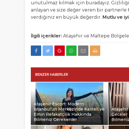
unutulmaz kılmak için buradayız. Gizliliğin
anlayan ve size değer veren bir partnerle 
verdiğiniz en büyük değerdir.
Mutlu ve iy
İlgili içerikler:
Ataşehir ve Maltepe Bölgele
BENZER HABERLER
Ataşehir Escort: Modern
İstanbul’un Merkezinde Kaliteli ve
Ataşehir
Emin Refakatçilik Hakkında
Geceler 
Bilmeniz Gerekenler
Bilmeni