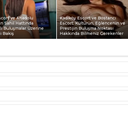
scort ve Anadolu
Kadıköy Escort ve Bostancı
ın Sahil Hattında
Escort: Kültürün, Eğlencenin ve
klı Buluşmalar Üzerine
Prestijin Buluşma Noktası
ı Bakış
Hakkında Bilmeniz Gerekenler