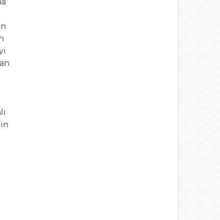
na
in
ın
yi
man
li
rin