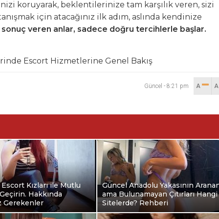
izi koruyarak, beklentilerinize tam karşılık veren, sizi
tanışmak için atacağınız ilk adım, aslında kendinize
i sonuç veren anlar, sadece doğru tercihlerle başlar.
rinde Escort Hizmetlerine Genel Bakış
Güncel
-
8:21 pm
A
 Escort Kızları ile Mutlu
Güncel Anadolu Yakasının Arana
Geçirin. Hakkında
ama Bulunamayan Çıtırları Hangi
z Gerekenler
Sitelerde? Rehberi