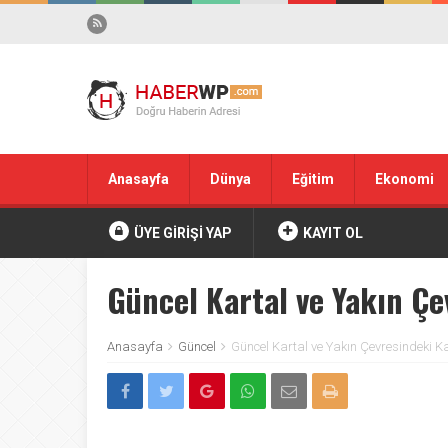
Anasayfa
Dünya
Eğitim
Ekonomi
ÜYE GİRİŞİ YAP
KAYIT OL
Güncel Kartal ve Yakın Çe
Anasayfa
Güncel
Güncel Kartal ve Yakın Çevresindeki Ka