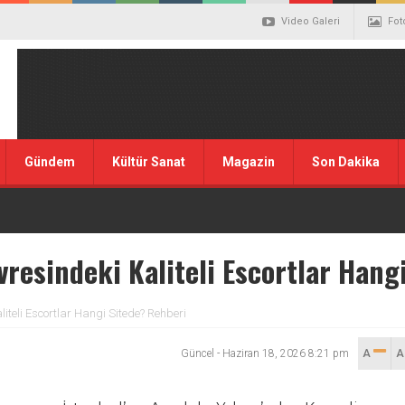
Video Galeri
Fot
Gündem
Kültür Sanat
Magazin
Son Dakika
vresindeki Kaliteli Escortlar Hang
liteli Escortlar Hangi Sitede? Rehberi
Güncel
-
Haziran 18, 2026 8:21 pm
A