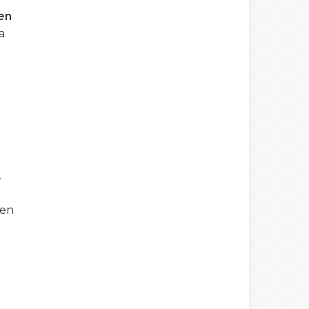
en
a
.
men