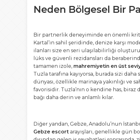
Neden Bölgesel Bir Par
Bir partnerlik deneyiminde en önemli krit
Kartal’ın sahil şeridinde, denize karşı mo
ilanları size en seri ulaşılabilirliği oluş
lüks ve güvenli rezidansları da beraberin
tamamen izole,
mahremiyetin en üst sevi
Tuzla tarafına kayıyorsa, burada sizi daha 
dünyası, özellikle marinaya yakınlığı ve sa
favorisidir. Tuzla’nın o kendine has, bira
bağı daha derin ve anlamlı kılar.
Diğer yandan, Gebze, Anadolu’nun İstanbu
Gebze escort
arayışları, genellikle gün b
dışından gelen iş seyahatleri sonrasında, z