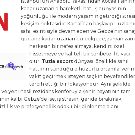
İstanbul’un Anadolu Yakası’ndan Kocaeli sınırı
kadar uzanan o hareketli hat, iş dünyasının
yoğunluğu ile modern yaşamın getirdiği stres
kesişim noktasıdır. Kartal’dan başlayıp Tuzla’n
sahil esintisiyle devam eden ve Gebze’nin sana
gücüne kadar uzanan bu bölgede, zaman za
herkesin bir nefes almaya, kendini özel
hissetmeye ve kaliteli bir sohbete ihtiyacı
olur.
Tuzla escort
dünyası, özellikle sahil
hattının sunduğu o huzurlu ortamla, verim
vakit geçirmek isteyen seçkin beyefendile
tercih ettiği bir lokasyondur. Aynı şekilde,
 ve yeni nesil rezidans konforuyla şehir hayatının tam
nin kalbi Gebze’de ise, iş stresini geride bırakmak
izlilik ve profesyonellik odaklı bir dinlenme alanı