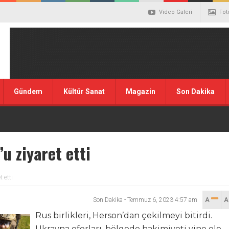
Video Galeri
Fot
Gündem
Kültür Sanat
Magazin
Son Dakika
u ziyaret etti
 etti
Son Dakika
-
Temmuz 6, 2023 4:57 am
A
Rus birlikleri, Herson’dan çekilmeyi bitirdi.
Ukrayna eforları, bölgede hakimiyeti yine ele