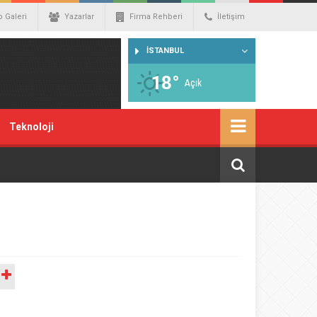
o Galeri
Yazarlar
Firma Rehberi
İletişim
İSTANBUL
18°
Açık
Teknoloji
A