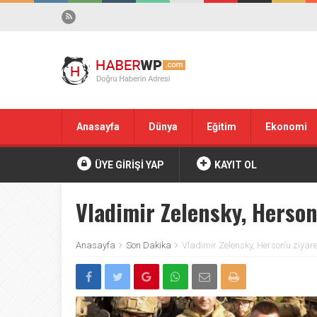
Anasayfa
Dünya
Eğitim
Ekonomi
ÜYE GİRİŞİ YAP
KAYIT OL
Vladimir Zelensky, Herson’
Anasayfa
Son Dakika
Vladimir Zelensky, Herson’u ziyaret