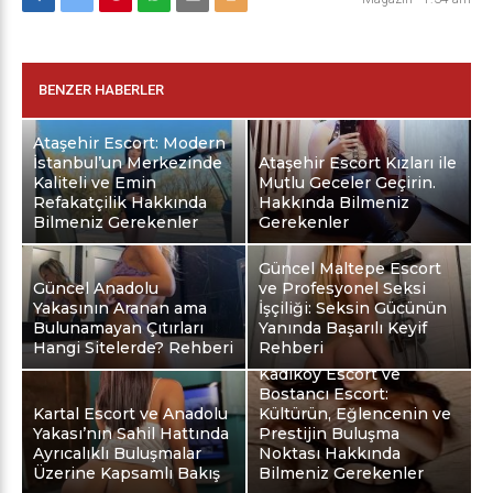
BENZER HABERLER
Ataşehir Escort: Modern
İstanbul’un Merkezinde
Ataşehir Escort Kızları ile
Kaliteli ve Emin
Mutlu Geceler Geçirin.
Refakatçilik Hakkında
Hakkında Bilmeniz
Bilmeniz Gerekenler
Gerekenler
Güncel Maltepe Escort
Güncel Anadolu
ve Profesyonel Seksi
Yakasının Aranan ama
İşçiliği: Seksin Gücünün
Bulunamayan Çıtırları
Yanında Başarılı Keyif
Hangi Sitelerde? Rehberi
Rehberi
Kadıköy Escort ve
Bostancı Escort:
Kartal Escort ve Anadolu
Kültürün, Eğlencenin ve
Yakası’nın Sahil Hattında
Prestijin Buluşma
Ayrıcalıklı Buluşmalar
Noktası Hakkında
Üzerine Kapsamlı Bakış
Bilmeniz Gerekenler