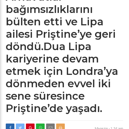
bağımsızlıklarını
bülten etti ve Lipa
ailesi Priştine’ye geri
döndü.Dua Lipa
kariyerine devam
etmek için Londra’ya
dönmeden evvel iki
sene süresince
Priştine’de yaşadı.
Magazin
-
1:34 am