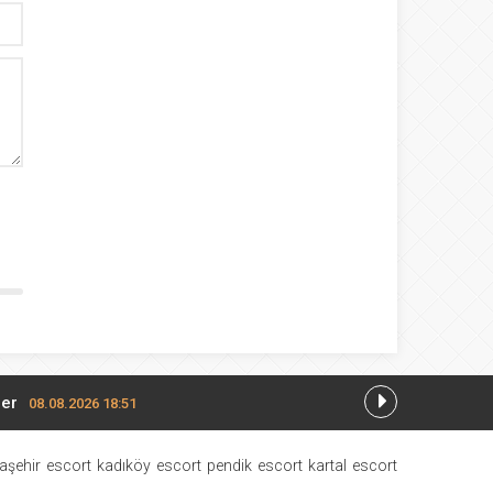
ler
08.08.2026 18:51
eniz Gerekenler
30.07.2026 10:51
aşehir escort
kadıköy escort
pendik escort
kartal escort