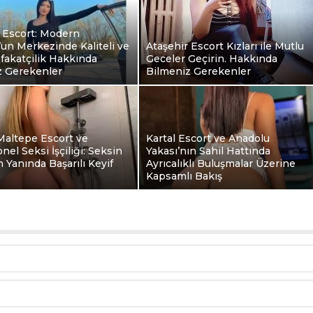
 Escort: Modern
’un Merkezinde Kaliteli ve
Ataşehir Escort Kızları ile Mutlu
fakatçilik Hakkında
Geceler Geçirin. Hakkında
z Gerekenler
Bilmeniz Gerekenler
Maltepe Escort ve
Kartal Escort ve Anadolu
nel Seksi İşçiliği: Seksin
Yakası’nın Sahil Hattında
Yanında Başarılı Keyif
Ayrıcalıklı Buluşmalar Üzerine
Kapsamlı Bakış