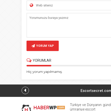
YORUM YAP
YORUMLAR
Hiç yorum yapılmamış.
Escortsecret.com 
Ataşehir Escort: Modern İstan
Türkiye ve Dünyanın günd
ümraniye escort