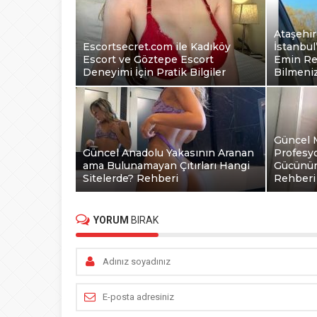
Ataşehir
Escortsecret.com ile Kadıköy
İstanbul
Escort ve Göztepe Escort
Emin Re
Deneyimi İçin Pratik Bilgiler
Bilmeni
Güncel 
Güncel Anadolu Yakasının Aranan
Profesyo
ama Bulunamayan Çıtırları Hangi
Gücünün 
Sitelerde? Rehberi
Rehberi
YORUM
BIRAK