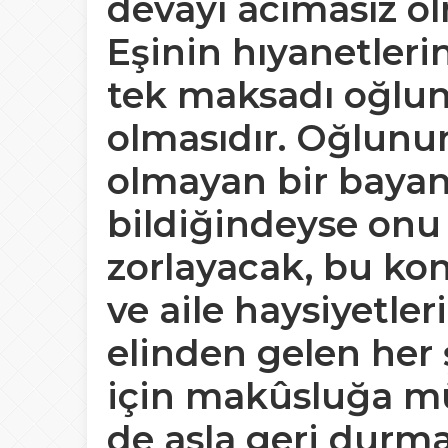
devayı acımasız ol
Eşinin hıyanetleri
tek maksadı oğlun
olmasıdır. Oğlunu
olmayan bir baya
bildiğindeyse onu
zorlayacak, bu k
ve aile haysiyetle
elinden gelen her
için makûsluğa m
de asla geri durm