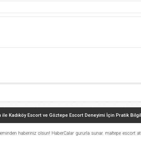
ile Kadıköy Escort ve Göztepe Escort Deneyimi İçin Pratik Bilgi
bul’un Merkezinde Kaliteli ve Emin Refakatçilik Hakkında Bilm
eminden haberiniz olsun! HaberCalar gururla sunar.
maltepe escort
at