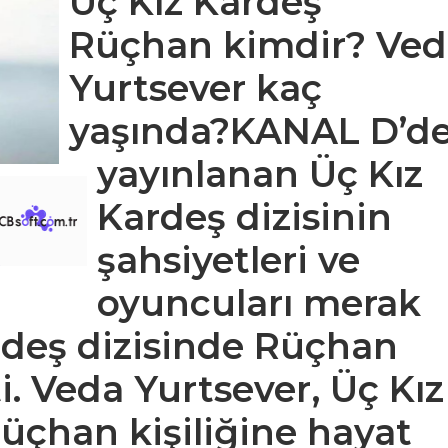
Üç Kız Kardeş
Rüçhan kimdir? Ved
Yurtsever kaç
yaşında?KANAL D’d
yayınlanan Üç Kız
Kardeş dizisinin
şahsiyetleri ve
oyuncuları merak
ardeş dizisinde Rüçhan
ti. Veda Yurtsever, Üç Kız
üçhan kişiliğine hayat