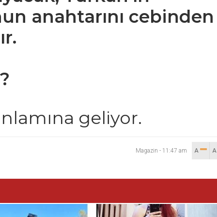
nun anahtarını cebinden
r.
?
nlamına geliyor.
Magazin
-
11:47 am
A