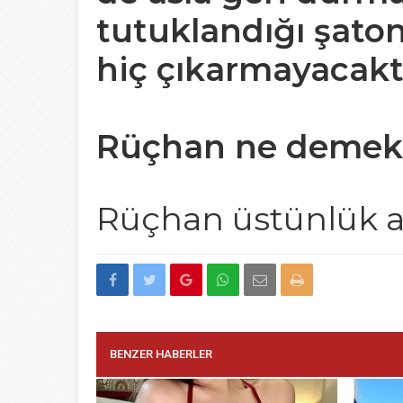
tutuklandığı şato
hiç çıkarmayacaktı
Rüçhan ne demek
Rüçhan üstünlük a
BENZER HABERLER