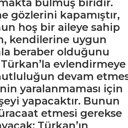
makta bulmuş biridir.
ne gözlerini kapamıştır,
un hoş bir aileye sahip
n, kendilerine uygun
nla beraber olduğunu
 Türkan’la evlendirmeye
onutluluğun devam etmes
rinin yaralanmaması için
 şeyi yapacaktır. Bunun
üracaat etmesi gerekse
ayacak; Türkan’ın