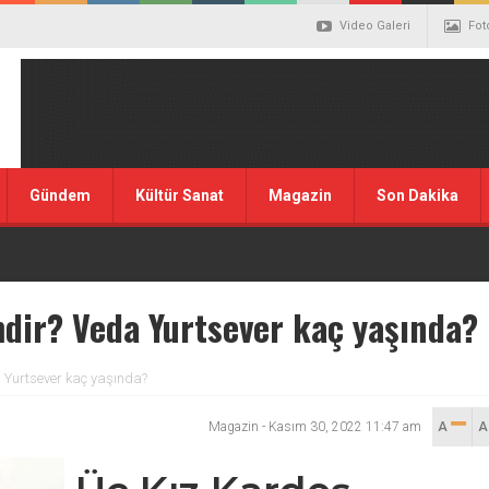
Video Galeri
Fot
Gündem
Kültür Sanat
Magazin
Son Dakika
dir? Veda Yurtsever kaç yaşında?
 Yurtsever kaç yaşında?
Magazin
-
Kasım 30, 2022 11:47 am
A