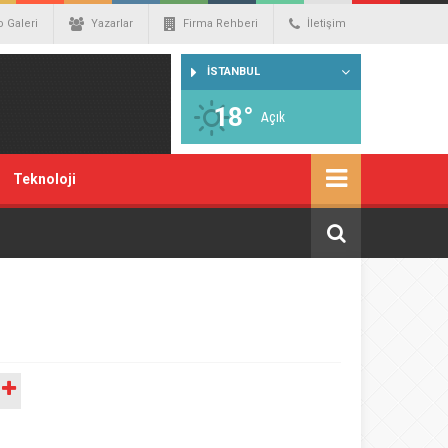
o Galeri
Yazarlar
Firma Rehberi
İletişim
İSTANBUL
18°
Açık
Teknoloji
A