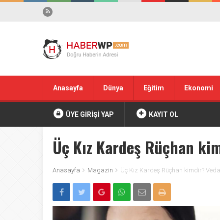
Anasayfa
Dünya
Eğitim
Ekonomi
ÜYE GİRİŞİ YAP
KAYIT OL
Üç Kız Kardeş Rüçhan kim
Anasayfa
Magazin
Üç Kız Kardeş Rüçhan kimdir? Veda