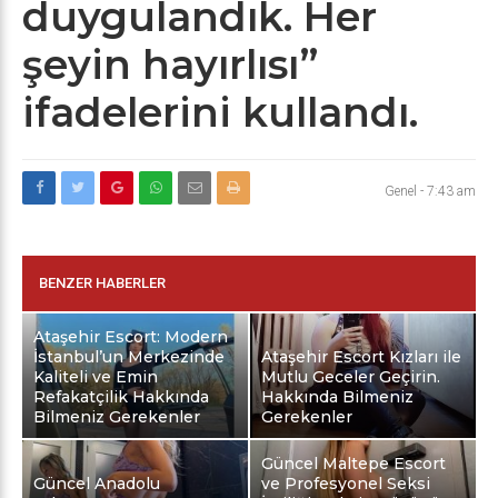
duygulandık. Her
şeyin hayırlısı”
ifadelerini kullandı.
Genel
-
7:43 am
BENZER HABERLER
Ataşehir Escort: Modern
İstanbul’un Merkezinde
Ataşehir Escort Kızları ile
Kaliteli ve Emin
Mutlu Geceler Geçirin.
Refakatçilik Hakkında
Hakkında Bilmeniz
Bilmeniz Gerekenler
Gerekenler
Güncel Maltepe Escort
Güncel Anadolu
ve Profesyonel Seksi