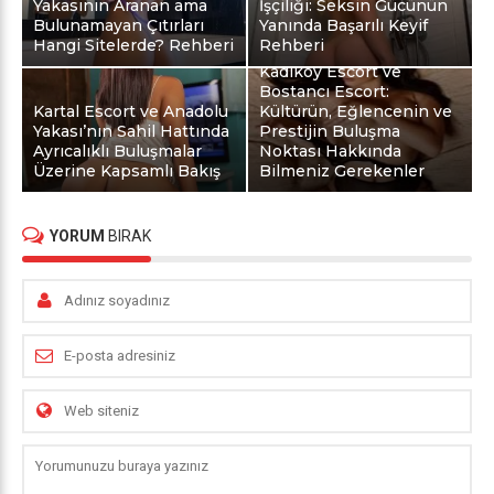
Yakasının Aranan ama
İşçiliği: Seksin Gücünün
Bulunamayan Çıtırları
Yanında Başarılı Keyif
Hangi Sitelerde? Rehberi
Rehberi
Kadıköy Escort ve
Bostancı Escort:
Kartal Escort ve Anadolu
Kültürün, Eğlencenin ve
Yakası’nın Sahil Hattında
Prestijin Buluşma
Ayrıcalıklı Buluşmalar
Noktası Hakkında
Üzerine Kapsamlı Bakış
Bilmeniz Gerekenler
YORUM
BIRAK