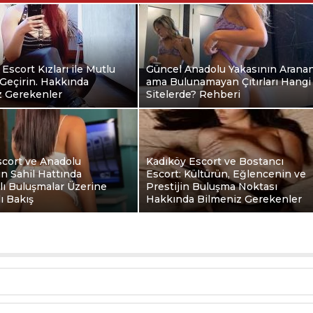
 Escort Kızları ile Mutlu
Güncel Anadolu Yakasının Arana
Geçirin. Hakkında
ama Bulunamayan Çıtırları Hangi
z Gerekenler
Sitelerde? Rehberi
scort ve Anadolu
Kadıköy Escort ve Bostancı
ın Sahil Hattında
Escort: Kültürün, Eğlencenin ve
klı Buluşmalar Üzerine
Prestijin Buluşma Noktası
ı Bakış
Hakkında Bilmeniz Gerekenler