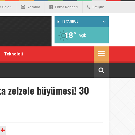
o Galeri
Yazarlar
Firma Rehberi
İletişim
İSTANBUL
18°
Açık
Teknoloji
ka zelzele büyümesi! 30
i…
A