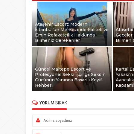
Ataşehir Escort: Modern
İstanbul’un Merkezinde Kaliteli ve
Ataşehir
Emin Refakatçilik Hakkında
Geceler 
Bilmeniz Gerekenler
Bilmeni
Güncel Maltepe Escort ve
Kartal E
Profesyonel Seksi İşçiliği: Seksin
Yakası’n
Gücünün Yanında Başarılı Keyif
Ayrıcalı
Rehberi
Kapsaml
YORUM
BIRAK