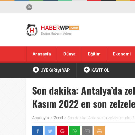
Anasayfa
Dünya
Eğitim
Ekonomi
ÜYE GİRİŞİ YAP
KAYIT OL
Son dakika: Antalya’da ze
Kasım 2022 en son zelzele
Anasayfa
Genel
Son dakika: Antalya’da zelzele mi oldu?