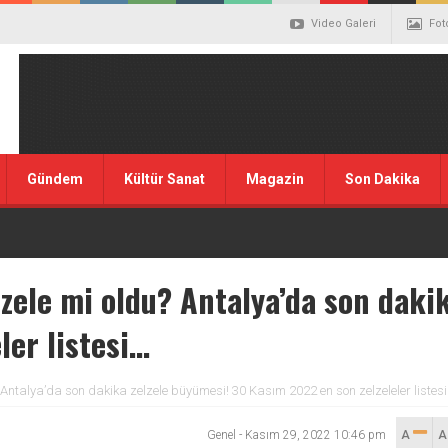
Video Galeri
Fot
Gündem
Kültür Sanat
Magazin
Son Dakika
lzele mi oldu? Antalya’da son daki
ler listesi…
 Antalya’da son dakika zelzele büyümesi! 30 Kasım 2022 en son zelzeleler listes
Genel
-
Kasım 29, 2022 10:46 pm
A