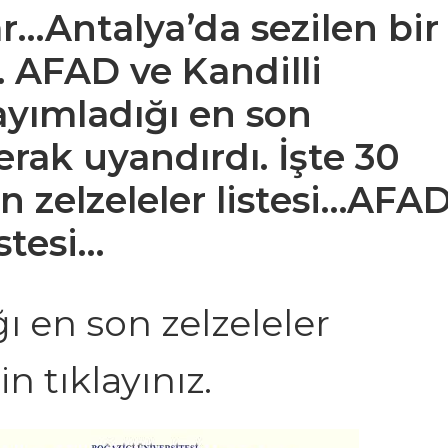
r…Antalya’da sezilen bir
. AFAD ve Kandilli
ayımladığı en son
merak uyandırdı. İşte 30
n zelzeleler listesi…
AFA
istesi…
ı en son zelzeleler
in tıklayınız.