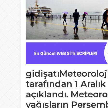
gidişatıMeteorolo
tarafından 1 Aralık
açıklandı. Meteoro
yağışların Perşe