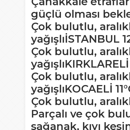
Çanakkale etrafla
güçlü olması bekl
Çok bulutlu, aralı
yağışlıİSTANBUL 12
Çok bulutlu, aralı
yağışlıKIRKLARELİ 
Çok bulutlu, aralı
yağışlıKOCAELİ 11°
Çok bulutlu, aralık
Parçalı ve çok bulu
sağanak, kıyı kesi