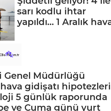
Şiddetli geliyor! 4 ile
sarı kodlu ihtar
yapıldı… 1 Aralık hav
ji Genel Müdürlüğü
 hava gidişatı hipotezleri
loji 5 günlük raporunda
mbe ve Cuma günü yurt