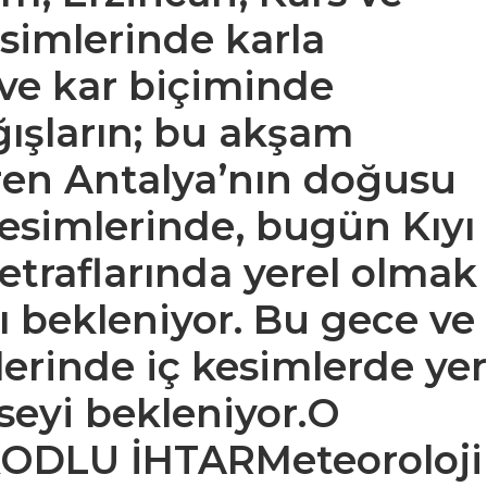
simlerinde karla
ve kar biçiminde
ğışların; bu akşam
aren
Antalya’nın doğusu
esimlerinde, bugün
Kıyı
etraflarında yerel olmak
ı bekleniyor. Bu gece ve
erinde iç kesimlerde yer
seyi bekleniyor.
O
KODLU İHTAR
Meteoroloji