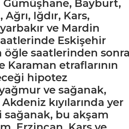
e
Gümüşhane, Bayburt,
Ağrı, Iğdır, Kars,
iyarbakır ve Mardin
saatlerinde
Eskişehir
n öğle saatlerinden sonr
 ve Karaman
etraflarının
çeceği hipotez
e yağmur ve sağanak,
 Akdeniz
kıyılarında yer
i sağanak, bu akşam
m, Erzincan, Kars ve