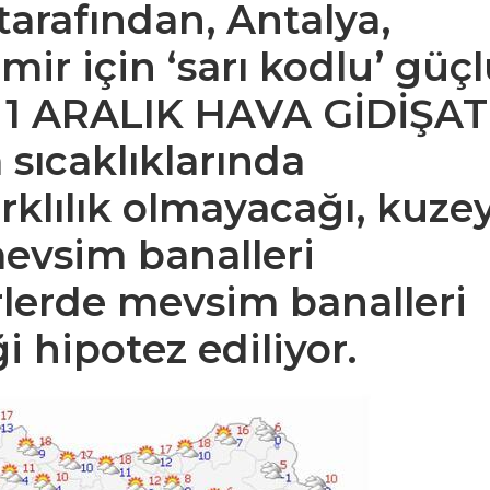
tarafından,
Antalya,
mir için ‘sarı kodlu’
güçl
.
1 ARALIK HAVA GİDİŞAT
 sıcaklıklarında
rklılık olmayacağı, kuze
mevsim banalleri
rlerde mevsim banalleri
i hipotez ediliyor.