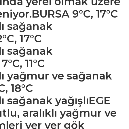
rında yerel olmak üzere
eniyor.BURSA 9°C, 17°C
klı sağanak
°C, 17°C
klı sağanak
7°C, 11°C
klı yağmur ve sağanak
C, 18°C
lı sağanak yağışlı
EGE
tlu, aralıklı yağmur ve
mleri yer yer gök