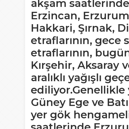
akşam saatlerind
Erzincan, Erzurum, 
Hakkari, Şırnak, D
etraflarının, gece 
etraflarının, bugü
Kırşehir, Aksaray
aralıklı yağışlı ge
ediliyor.Genellikl
Güney Ege ve Batı
yer gök hengamel
saatlerinde
Erzuru