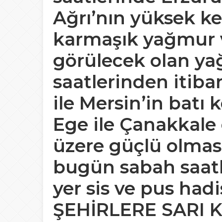
Ağrı’nın
yüksek ke
karmaşık yağmur 
görülecek olan ya
saatlerinden itib
ile Mersin’in batı
k
Ege ile Çanakkale
üzere güçlü olmas
bugün sabah saatl
yer sis ve pus hadi
ŞEHİRLERE SARI 