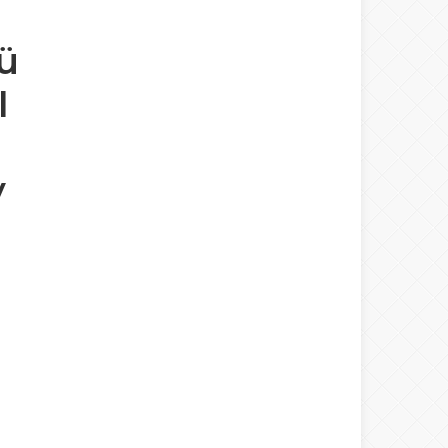
ü
I
y