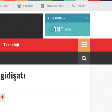
o Galeri
Yazarlar
Firma Rehberi
İletişim
İSTANBUL
18°
Açık
Teknoloji
 gidişatı
A