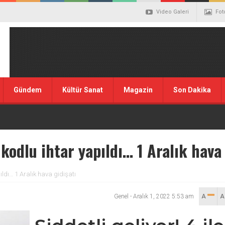
Video Galeri
Fot
Gündem
Kültür Sanat
Magazin
Son Dakika
ı kodlu ihtar yapıldı… 1 Aralık hava
pıldı… 1 Aralık hava gidişatı
Genel
-
Aralık 1, 2022 5:53 am
A