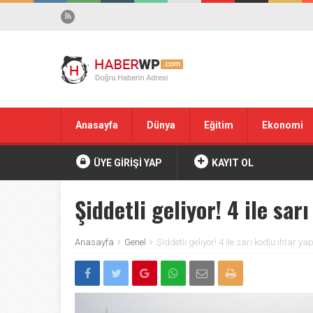
Anasayfa
Dünya
Eğitim
Ekonomi
ÜYE GİRİŞİ YAP
KAYIT OL
Şiddetli geliyor! 4 ile sar
Anasayfa
Genel
Şiddetli geliyor! 4 ile sarı kodlu ihtar ya