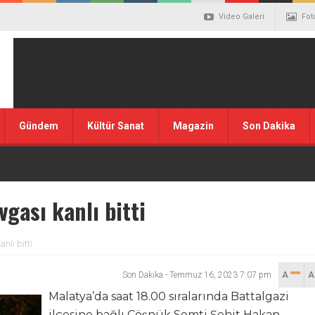
Video Galeri
Fot
Gündem
Kültür Sanat
Magazin
Son Dakika
gası kanlı bitti
nlı bitti
Son Dakika
-
Temmuz 16, 2023 7:07 pm
A
Malatya’da saat 18.00 sıralarında Battalgazi
ilçesine bağlı Çöşnük Semti Şehit Hakan