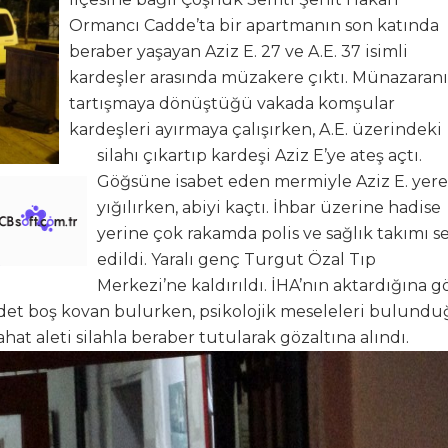
Ormancı Cadde’ta bir apartmanın son katında
beraber yaşayan Aziz E. 27 ve A.E. 37 isimli
kardeşler arasında müzakere çıktı. Münazaran
tartışmaya dönüştüğü vakada komşular
kardeşleri ayırmaya çalışırken, A.E. üzerindeki
silahı çıkartıp kardeşi Aziz E’ye ateş açtı.
Göğsüne isabet eden mermiyle Aziz E. yere
yığılırken, abiyi kaçtı. İhbar üzerine hadise
yerine çok rakamda polis ve sağlık takımı s
edildi. Yaralı genç Turgut Özal Tıp
Merkezi’ne kaldırıldı. İHA’nın aktardığına g
 adet boş kovan bulurken, psikolojik meseleleri bulund
ahat aleti silahla beraber tutularak gözaltına alındı.