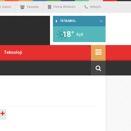
o Galeri
Yazarlar
Firma Rehberi
İletişim
İSTANBUL
18°
Açık
Teknoloji
A