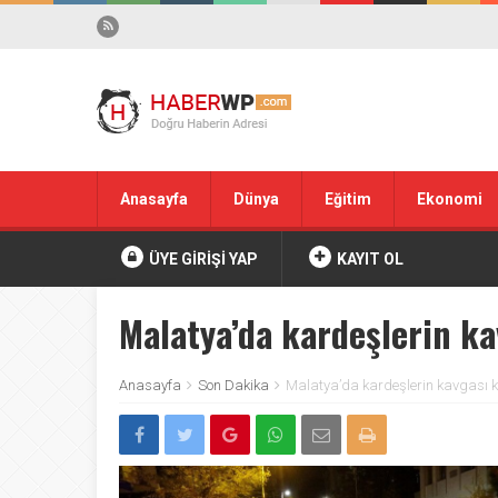
Anasayfa
Dünya
Eğitim
Ekonomi
ÜYE GİRİŞİ YAP
KAYIT OL
Malatya’da kardeşlerin kav
Anasayfa
Son Dakika
Malatya’da kardeşlerin kavgası ka