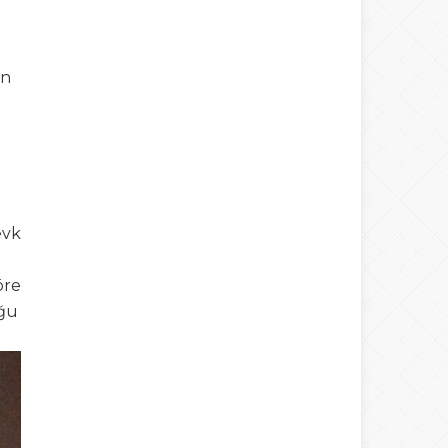
ın
evk
öre
uğu