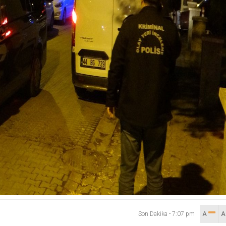
Son Dakika
-
7:07 pm
A