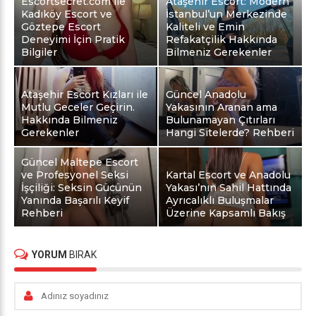
Escortsecret.com ile
Ataşehir Escort: Modern
Kadıköy Escort ve
İstanbul’un Merkezinde
Göztepe Escort
Kaliteli ve Emin
Deneyimi İçin Pratik
Refakatçilik Hakkında
Bilgiler
Bilmeniz Gerekenler
Ataşehir Escort Kızları ile
Güncel Anadolu
Mutlu Geceler Geçirin.
Yakasının Aranan ama
Hakkında Bilmeniz
Bulunamayan Çıtırları
Gerekenler
Hangi Sitelerde? Rehberi
Güncel Maltepe Escort
ve Profesyonel Seksi
Kartal Escort ve Anadolu
İşçiliği: Seksin Gücünün
Yakası’nın Sahil Hattında
Yanında Başarılı Keyif
Ayrıcalıklı Buluşmalar
Rehberi
Üzerine Kapsamlı Bakış
YORUM
BIRAK