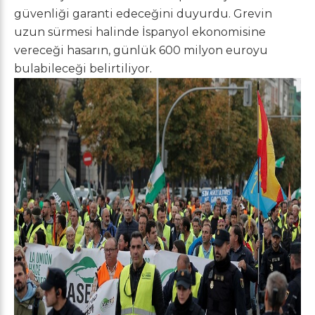
güvenliği garanti edeceğini duyurdu. Grevin
uzun sürmesi halinde İspanyol ekonomisine
vereceği hasarın, günlük 600 milyon euroyu
bulabileceği belirtiliyor.