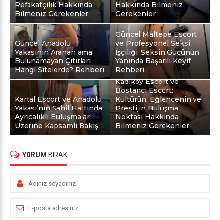
Refakatçilik Hakkında
Hakkında Bilmeniz
Bilmeniz Gerekenler
Gerekenler
Güncel Maltepe Escort
Güncel Anadolu
ve Profesyonel Seksi
Yakasının Aranan ama
İşçiliği: Seksin Gücünün
Bulunamayan Çıtırları
Yanında Başarılı Keyif
Hangi Sitelerde? Rehberi
Rehberi
Kadıköy Escort ve
Bostancı Escort:
Kartal Escort ve Anadolu
Kültürün, Eğlencenin ve
Yakası’nın Sahil Hattında
Prestijin Buluşma
Ayrıcalıklı Buluşmalar
Noktası Hakkında
Üzerine Kapsamlı Bakış
Bilmeniz Gerekenler
YORUM
BIRAK