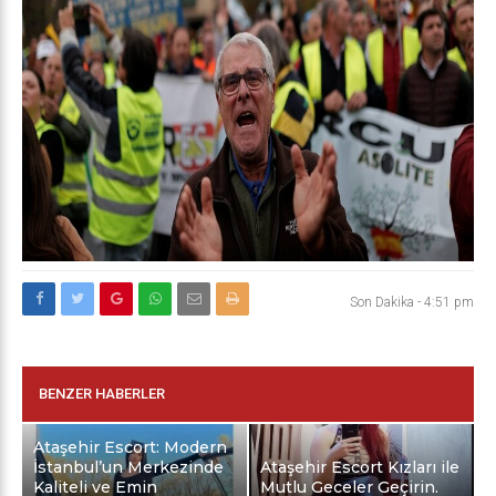
Son Dakika
-
4:51 pm
BENZER HABERLER
Ataşehir Escort: Modern
İstanbul’un Merkezinde
Ataşehir Escort Kızları ile
Kaliteli ve Emin
Mutlu Geceler Geçirin.