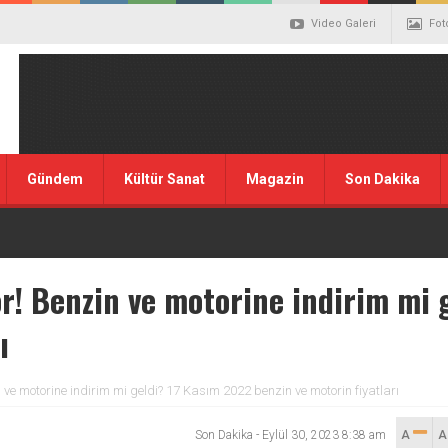
Video Galeri
Fot
Gündem
Kültür Sanat
Magazin
Son Dakika
or! Benzin ve motorine indirim mi 
ı
n ve motorine indirim mi geldi? 17 Kasım 2022 benzin ve motorin fiyatları
Son Dakika
-
Eylül 30, 2023 8:38 am
A