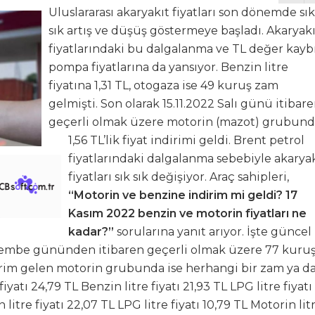
Uluslararası akaryakıt fiyatları son dönemde sık
sık artış ve düşüş göstermeye başladı. Akaryakı
fiyatlarındaki bu dalgalanma ve TL değer kayb
pompa fiyatlarına da yansıyor. Benzin litre
fiyatına 1,31 TL, otogaza ise 49 kuruş zam
gelmişti. Son olarak 15.11.2022 Salı günü itibar
geçerli olmak üzere motorin (mazot) grubun
1,56 TL’lik fiyat indirimi geldi. Brent petrol
fiyatlarındaki dalgalanma sebebiyle akarya
fiyatları sık sık değişiyor. Araç sahipleri,
“Motorin ve benzine indirim mi geldi? 17
Kasım 2022 benzin ve motorin fiyatları ne
kadar?”
sorularına yanıt arıyor. İşte güncel
rşembe gününden itibaren geçerli olmak üzere 77 kuru
ndirim gelen motorin grubunda ise herhangi bir zam ya d
atı 24,79 TL Benzin litre fiyatı 21,93 TL LPG litre fiyatı
 litre fiyatı 22,07 TL LPG litre fiyatı 10,79 TL Motorin lit