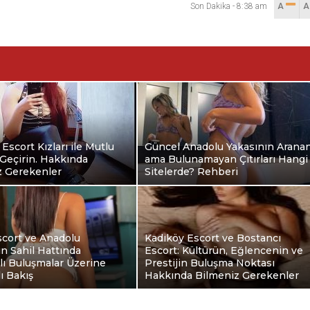
Son Dakika
-
8:38 am
A
 Escort Kızları ile Mutlu
Güncel Anadolu Yakasının Arana
Geçirin. Hakkında
ama Bulunamayan Çıtırları Hangi
z Gerekenler
Sitelerde? Rehberi
scort ve Anadolu
Kadıköy Escort ve Bostancı
ın Sahil Hattında
Escort: Kültürün, Eğlencenin ve
klı Buluşmalar Üzerine
Prestijin Buluşma Noktası
ı Bakış
Hakkında Bilmeniz Gerekenler