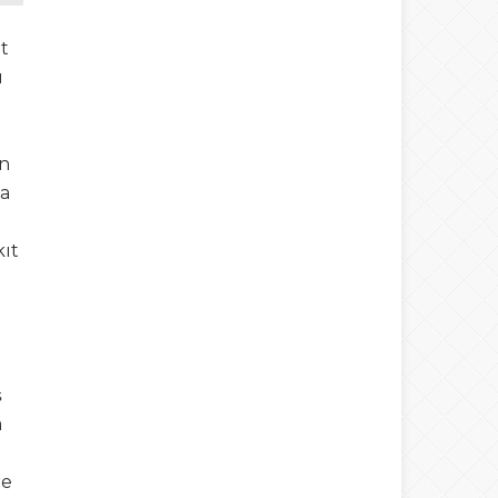
t
ı
en
da
kıt
ş
a
re