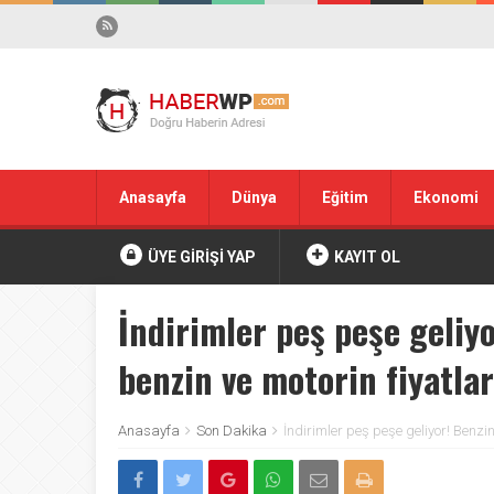
Anasayfa
Dünya
Eğitim
Ekonomi
ÜYE GİRİŞİ YAP
KAYIT OL
İndirimler peş peşe geliy
benzin ve motorin fiyatlar
Anasayfa
Son Dakika
İndirimler peş peşe geliyor! Benzi