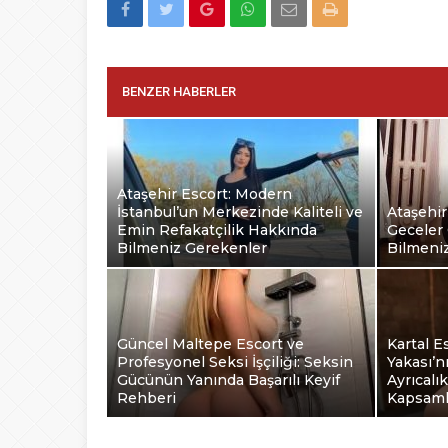
BENZER HABERLER
Ataşehir Escort: Modern
İstanbul’un Merkezinde Kaliteli ve
Ataşehir
Emin Refakatçilik Hakkında
Geceler 
Bilmeniz Gerekenler
Bilmeni
Güncel Maltepe Escort ve
Kartal E
Profesyonel Seksi İşçiliği: Seksin
Yakası’n
Gücünün Yanında Başarılı Keyif
Ayrıcalı
Rehberi
Kapsaml