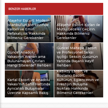
BENZER HABERLER
Ataşehir Escort: Modern
İstanbul’un Merkezinde
Ataşehir Escort Kızları ile
Kaliteli ve Emin
Mutlu Geceler Geçirin.
Refakatçilik Hakkında
Hakkında Bilmeniz
Bilmeniz Gerekenler
Gerekenler
Güncel Maltepe Escort
Güncel Anadolu
ve Profesyonel Seksi
Yakasının Aranan ama
İşçiliği: Seksin Gücünün
Bulunamayan Çıtırları
Yanında Başarılı Keyif
Hangi Sitelerde? Rehberi
Rehberi
Kadıköy Escort ve
Bostancı Escort:
Kartal Escort ve Anadolu
Kültürün, Eğlencenin ve
Yakası’nın Sahil Hattında
Prestijin Buluşma
Ayrıcalıklı Buluşmalar
Noktası Hakkında
Üzerine Kapsamlı Bakış
Bilmeniz Gerekenler