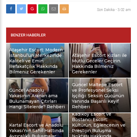
Son Dakika
-
3:02 am
BENZER HABERLER
Ataşehir Escort: Modern
İstanbul’un Merkezinde
Ataşehir Escort Kızları ile
Kaliteli ve Emin
Mutlu Geceler Geçirin.
Refakatçilik Hakkında
Hakkında Bilmeniz
Bilmeniz Gerekenler
Gerekenler
Güncel Maltepe Escort
Güncel Anadolu
ve Profesyonel Seksi
Yakasının Aranan ama
İşçiliği: Seksin Gücünün
Bulunamayan Çıtırları
Yanında Başarılı Keyif
Hangi Sitelerde? Rehberi
Rehberi
Kadıköy Escort ve
Bostancı Escort:
Kartal Escort ve Anadolu
Kültürün, Eğlencenin ve
Yakası’nın Sahil Hattında
Prestijin Buluşma
Ayrıcalıklı Buluşmalar
Noktası Hakkında