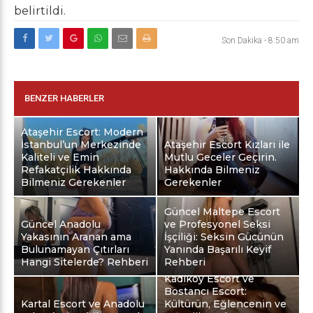
belirtildi.
Son Dakika
-
8:50 am
BENZER HABERLER
Ataşehir Escort: Modern
İstanbul’un Merkezinde
Ataşehir Escort Kızları ile
Kaliteli ve Emin
Mutlu Geceler Geçirin.
Refakatçilik Hakkında
Hakkında Bilmeniz
Bilmeniz Gerekenler
Gerekenler
Güncel Maltepe Escort
Güncel Anadolu
ve Profesyonel Seksi
Yakasının Aranan ama
İşçiliği: Seksin Gücünün
Bulunamayan Çıtırları
Yanında Başarılı Keyif
Hangi Sitelerde? Rehberi
Rehberi
Kadıköy Escort ve
Bostancı Escort:
Kartal Escort ve Anadolu
Kültürün, Eğlencenin ve