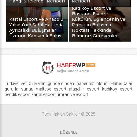
Hangi Sitelerde? Rehberi
Rehberi
Kadıköy Escort ve
Bostancı Escort:
Kartal Escort ve Anadolu
Kültürün, Eğlencenin ve
Yakası’nın Sahil Hattında
Prestijin Buluşma
Ayrıcalıklı Buluşmalar
Noktası Hakkında
Üzerine Kapsamlı Bakış
Bilmeniz Gerekenler
Türkiye ve Dünyanın gündeminden haberiniz olsun! HaberCalar
gururla sunar.
maltepe escort
ataşehir escort
kadıköy escort
pendik escort
kartal escort
ümraniye escort
Tüm Hakları Saklıdır © 2025
DÜZENLE