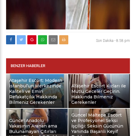
Son Dakika
-
8:58 pm
BENZER HABERLER
Ataşehir Escort: Modern
İstanbul’un Merkezinde
Ataşehir Escort Kızları ile
Kaliteli ve Emin
Mutlu Geceler Geçirin.
Refakatçilik Hakkında
Hakkında Bilmeniz
Bilmeniz Gerekenler
Gerekenler
Güncel Maltepe Escort
Güncel Anadolu
ve Profesyonel Seksi
Yakasının Aranan ama
İşçiliği: Seksin Gücünün
Bulunamayan Çıtırları
Yanında Başarılı Keyif