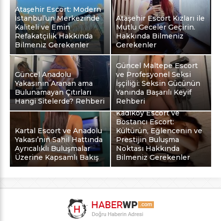
Ataşehir Escort: Modern
İstanbul’un Merkezinde
Ataşehir Escort Kızları ile
Kaliteli ve Emin
Mutlu Geceler Geçirin.
Refakatçilik Hakkında
Hakkında Bilmeniz
Bilmeniz Gerekenler
Gerekenler
Güncel Maltepe Escort
Güncel Anadolu
ve Profesyonel Seksi
Yakasının Aranan ama
İşçiliği: Seksin Gücünün
Bulunamayan Çıtırları
Yanında Başarılı Keyif
Hangi Sitelerde? Rehberi
Rehberi
Kadıköy Escort ve
Bostancı Escort:
Kartal Escort ve Anadolu
Kültürün, Eğlencenin ve
Yakası’nın Sahil Hattında
Prestijin Buluşma
Ayrıcalıklı Buluşmalar
Noktası Hakkında
Üzerine Kapsamlı Bakış
Bilmeniz Gerekenler