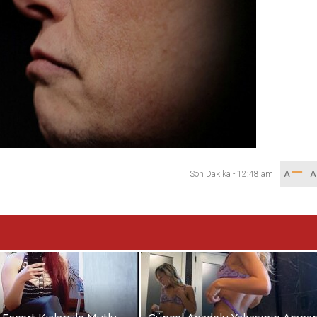
Son Dakika
-
12:48 am
A