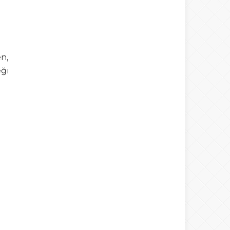
n,
eği