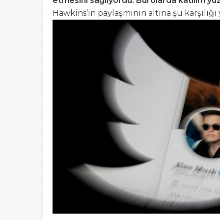
etmesini sağlıyordu. Bürolarda katılım yü
Hawkins’in paylaşmının altına şu karşılığı 