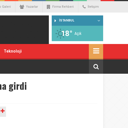
o Galeri
Yazarlar
Firma Rehberi
İletişim
İSTANBUL
18°
Açık
Teknoloji
a girdi
A