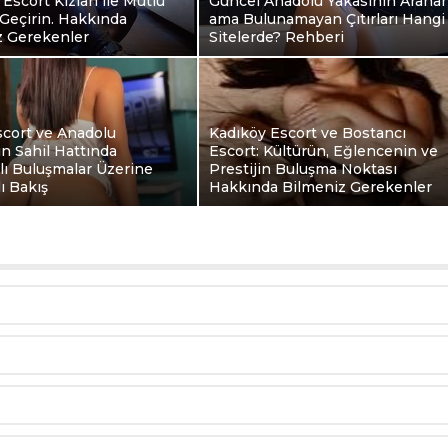
 Escort Kızları ile Mutlu
Güncel Anadolu Yakasının Arana
Geçirin. Hakkında
ama Bulunamayan Çıtırları Hangi
z Gerekenler
Sitelerde? Rehberi
scort ve Anadolu
Kadıköy Escort ve Bostancı
ın Sahil Hattında
Escort: Kültürün, Eğlencenin ve
klı Buluşmalar Üzerine
Prestijin Buluşma Noktası
ı Bakış
Hakkında Bilmeniz Gerekenler