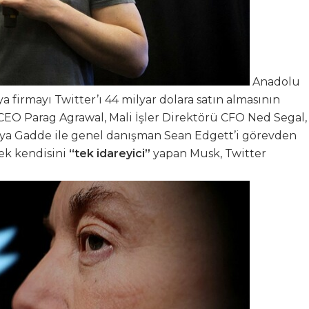
Anadolu
 firmayı Twitter’ı 44 milyar dolara satın almasının
i CEO Parag Agrawal, Mali İşler Direktörü CFO Ned Segal,
jaya Gadde ile genel danışman Sean Edgett’i görevden
rek kendisini
“tek idareyici”
yapan Musk, Twitter