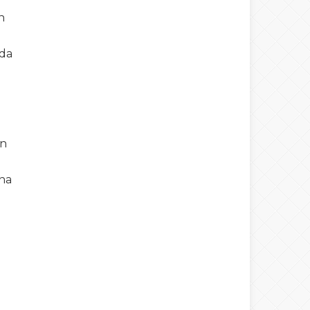
n
ada
en
ına