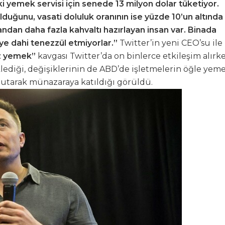
 yemek servisi için senede 13 milyon dolar tüketiyor.
lduğunu, vasati doluluk oranının ise yüzde 10’un altında
andan daha fazla kahvaltı hazırlayan insan var. Binada
e dahi tenezzül etmiyorlar.”
Twitter’in yeni CEO’su ile
ız yemek”
kavgası Twitter’da on binlerce etkileşim alırke
eklediği, değişiklerinin de ABD’de işletmelerin öğle yem
tutarak münazaraya katıldığı görüldü.