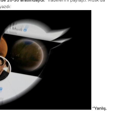
zde 20-50 arasındaydı.”
ifadelerini paylaştı. Musk da
yazdı:
“Yanlış.