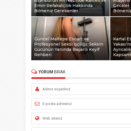
İstanbul’un Merkezinde Kaliteli ve
Ataşehir
Emin Refakatçilik Hakkında
Geceler 
Bilmeniz Gerekenler
Bilmeni
Güncel Maltepe Escort ve
Kartal E
Profesyonel Seksi İşçiliği: Seksin
Yakası’n
Gücünün Yanında Başarılı Keyif
Ayrıcalı
Rehberi
Kapsaml
YORUM
BIRAK