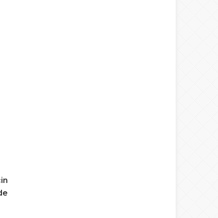
in
de