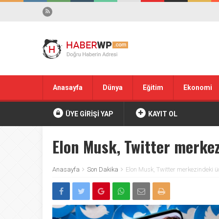
Anasayfa
Dünya
Eğitim
Ekonomi
ÜYE GİRİŞİ YAP
KAYIT OL
Elon Musk, Twitter merkez
Anasayfa
Son Dakika
Elon Musk, Twitter merkezindeki ü