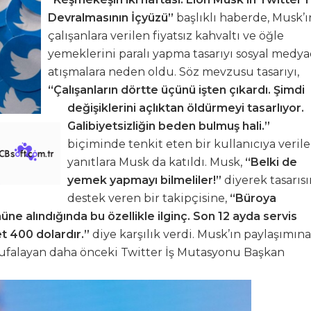
Devralmasının İçyüzü”
başlıklı haberde, Musk’ı
çalışanlara verilen fiyatsız kahvaltı ve öğle
yemeklerini paralı yapma tasarıyı sosyal medy
atışmalara neden oldu. Söz mevzusu tasarıyı,
“Çalışanların dörtte üçünü işten çıkardı. Şimdi
değişiklerini açlıktan öldürmeyi tasarlıyor.
Galibiyetsizliğin beden bulmuş hali.”
biçiminde tenkit eten bir kullanıcıya veril
yanıtlara Musk da katıldı. Musk,
“Belki de
yemek yapmayı bilmeliler!”
diyerek tasarıs
destek veren bir takipçisine,
“Büroya
e alındığında bu özellikle ilginç. Son 12 ayda servis
t 400 dolardır.”
diye karşılık verdi. Musk’ın paylaşımına
n ufalayan daha önceki Twitter İş Mutasyonu Başkan