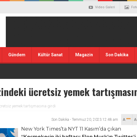
Video Galeri
Fot
Gündem
Kültür Sanat
Magazin
Son Dakika
indeki ücretsiz yemek tartışmasın
cretsiz yemek tartışmasına girdi
Son Dakika
-
Temmuz 20, 2023 12:48 am
A
New York Times’ta NYT 11 Kasım’da çıkan
“Keşmekeşin iki haftası: Elon Musk’ın Twitter’i