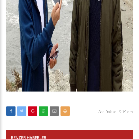
Son Dakika
-
9:19 am
BENZER HABERLER