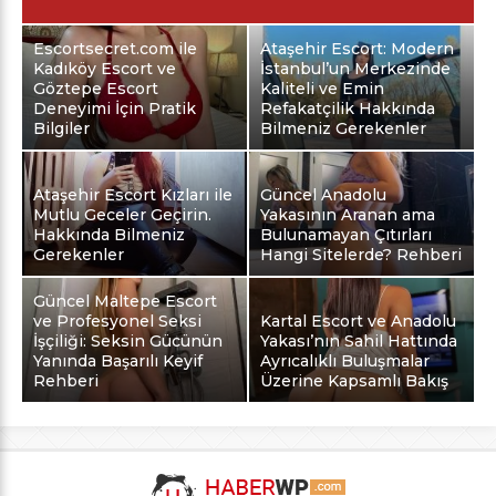
Escortsecret.com ile
Ataşehir Escort: Modern
Kadıköy Escort ve
İstanbul’un Merkezinde
Göztepe Escort
Kaliteli ve Emin
Deneyimi İçin Pratik
Refakatçilik Hakkında
Bilgiler
Bilmeniz Gerekenler
Ataşehir Escort Kızları ile
Güncel Anadolu
Mutlu Geceler Geçirin.
Yakasının Aranan ama
Hakkında Bilmeniz
Bulunamayan Çıtırları
Gerekenler
Hangi Sitelerde? Rehberi
Güncel Maltepe Escort
ve Profesyonel Seksi
Kartal Escort ve Anadolu
İşçiliği: Seksin Gücünün
Yakası’nın Sahil Hattında
Yanında Başarılı Keyif
Ayrıcalıklı Buluşmalar
Rehberi
Üzerine Kapsamlı Bakış