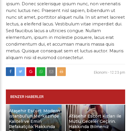
ipsum. Donec scelerisque ipsum nunc, non venenatis
nunc luctus nec. Praesent nisl sapien, bibendum ut
nunc sit amet, porttitor aliquet nulla. In sit amet laoreet
lectus, a eleifend lacus. Vestibulum vitae imperdiet dui.
Sed faucibus lacus a ultricies congue. Nullam
elementum, ipsum in molestie posuere, lacus erat
condimentum dui, et accumsan mauris massa quis
metus. Quisque consequat sem et luctus auctor. Mauris
aliquam nisi id euismod consectetur.
Ekonomi
-
12:23 pm
BENZER HABERLER
Ataşehir Escort: Modern
İstanbul’un Merkezinde
Ataşehir Escort Kızları ile
Kaliteli ve Emin
Mutlu Geceler Geçirin.
Refakatçilik Hakkında
Hakkında Bilmeniz