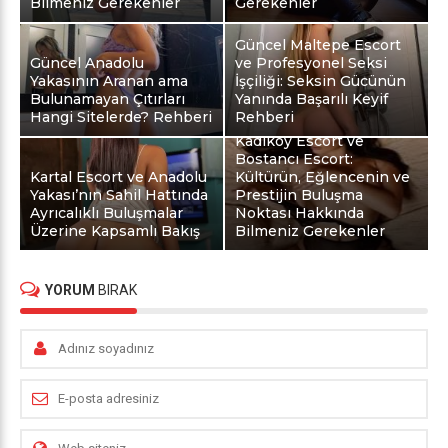
Bilmeniz Gerekenler
Gerekenler
Güncel Maltepe Escort
Güncel Anadolu
ve Profesyonel Seksi
Yakasının Aranan ama
İşçiliği: Seksin Gücünün
Bulunamayan Çıtırları
Yanında Başarılı Keyif
Hangi Sitelerde? Rehberi
Rehberi
Kadıköy Escort ve
Bostancı Escort:
Kartal Escort ve Anadolu
Kültürün, Eğlencenin ve
Yakası’nın Sahil Hattında
Prestijin Buluşma
Ayrıcalıklı Buluşmalar
Noktası Hakkında
Üzerine Kapsamlı Bakış
Bilmeniz Gerekenler
YORUM
BIRAK