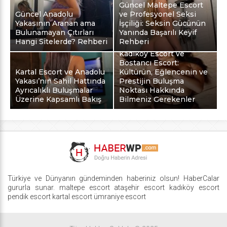
Güncel Maltepe Escort
Güncel Anadolu
ve Profesyonel Seksi
Yakasının Aranan ama
İşçiliği: Seksin Gücünün
Bulunamayan Çıtırları
Yanında Başarılı Keyif
Hangi Sitelerde? Rehberi
Rehberi
Kadıköy Escort ve
Bostancı Escort:
Kartal Escort ve Anadolu
Kültürün, Eğlencenin ve
Yakası’nın Sahil Hattında
Prestijin Buluşma
Ayrıcalıklı Buluşmalar
Noktası Hakkında
Üzerine Kapsamlı Bakış
Bilmeniz Gerekenler
Türkiye ve Dünyanın gündeminden haberiniz olsun! HaberCalar
gururla sunar.
maltepe escort
ataşehir escort
kadıköy escort
pendik escort
kartal escort
ümraniye escort