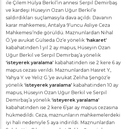
ile Çilem Hülya Berkil’in annesi Serpil Demirbaş
ve kardeşi Hüseyin Ozan Uğur Berkil’e
saldırdıkları suçlamasıyla dava açıldı. Davanın
karar mahkemesi, Antalya 9’uncu Asliye Ceza
Mahkemesi’nde görüldü. Maznunlardan Nihal
Ö.’ye avukat Gülseda Öz’e yönelik
‘hakaret’
kabahatinden 1 yıl 2 ay mapus, Hüseyin Ozan
Uğur Berkil ve Serpil Demirbaş’a yönelik
‘isteyerek yaralama’
kabahatinden ise 2 kere 6 ay
mapus cezası verildi. Maznunlardan Hasret Y.,
Yahya Y. ve Yeliz G.’ye avukat Zeliha Şengöz’e
yönelik
‘isteyerek yaralama’
kabahatinden 10 ay
mapus, Hüseyin Ozan Uğur Berkil ve Serpil
Demirbaş’a yönelik
‘isteyerek yaralama’
kabahatinden ise 2 kere 6’şar ay mapus cezasına
hükmedildi. Ceza, maznunların mahkemelerdeki
iyi hali nedeniyle 5 aya indirildi. Maznunlardan