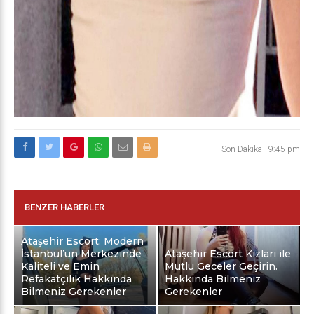
Son Dakika
-
9:45 pm
BENZER HABERLER
Ataşehir Escort: Modern
İstanbul’un Merkezinde
Ataşehir Escort Kızları ile
Kaliteli ve Emin
Mutlu Geceler Geçirin.
Refakatçilik Hakkında
Hakkında Bilmeniz
Bilmeniz Gerekenler
Gerekenler