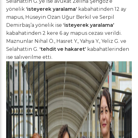
Selahattin G.’ye ise avukat Zeliha Şengöz’e
yönelik
‘isteyerek yaralama’
kabahatinden 12 ay
mapus, Hüseyin Ozan Uğur Berkil ve Serpil
Demirbaş’a yönelik ise
‘isteyerek yaralama’
kabahatinden 2 kere 6 ay mapus cezası verildi.
Maznunlar Nihal Ö., Hasret Y., Yahya Y., Yeliz G. ve
Selahattin G.
‘tehdit ve hakaret’
kabahatlerinden
ise salıverilme etti.