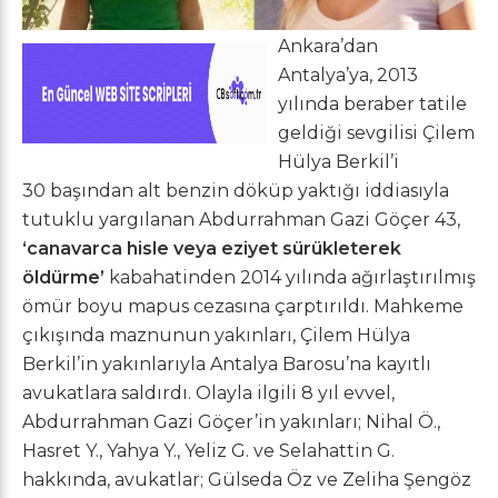
Ankara’dan
Antalya’ya, 2013
yılında beraber tatile
geldiği sevgilisi Çilem
Hülya Berkil’i
30 başından alt benzin döküp yaktığı iddiasıyla
tutuklu yargılanan Abdurrahman Gazi Göçer 43,
‘canavarca hisle veya eziyet sürükleterek
öldürme’
kabahatinden 2014 yılında ağırlaştırılmış
ömür boyu mapus cezasına çarptırıldı. Mahkeme
çıkışında maznunun yakınları, Çilem Hülya
Berkil’in yakınlarıyla Antalya Barosu’na kayıtlı
avukatlara saldırdı. Olayla ilgili 8 yıl evvel,
Abdurrahman Gazi Göçer’in yakınları; Nihal Ö.,
Hasret Y., Yahya Y., Yeliz G. ve Selahattin G.
hakkında, avukatlar; Gülseda Öz ve Zeliha Şengöz