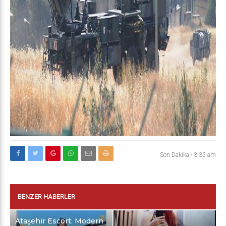
Son Dakika
-
3:35 am
BENZER HABERLER
Ataşehir Escort: Modern