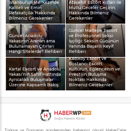
İstanbul’un Merkezinde
Ataşehir Escort Kızları ile
Kaliteli ve Emin
Mutlu Geceler Geçirin.
Refakatçilik Hakkında
Hakkında Bilmeniz
Bilmeniz Gerekenler
Gerekenler
Güncel Maltepe Escort
Güncel Anadolu
ve Profesyonel Seksi
Yakasının Aranan ama
İşçiliği: Seksin Gücünün
Bulunamayan Çıtırları
Yanında Başarılı Keyif
Hangi Sitelerde? Rehberi
Rehberi
Kadıköy Escort ve
Bostancı Escort:
Kartal Escort ve Anadolu
Kültürün, Eğlencenin ve
Yakası’nın Sahil Hattında
Prestijin Buluşma
Ayrıcalıklı Buluşmalar
Noktası Hakkında
Üzerine Kapsamlı Bakış
Bilmeniz Gerekenler
Türkiye ve Dünyanın gündeminden haberiniz olsun! HaberCalar