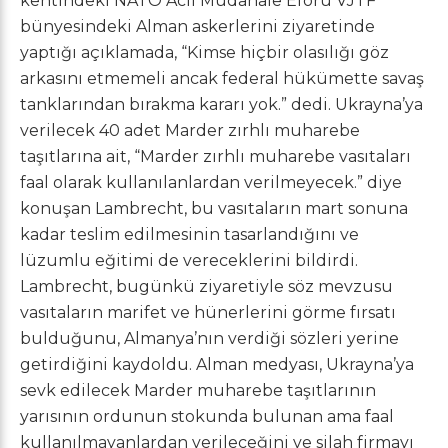
kentindeki NATO Acil Müdahale Eforu VJTF
bünyesindeki Alman askerlerini ziyaretinde
yaptığı açıklamada, “Kimse hiçbir olasılığı göz
arkasını etmemeli ancak federal hükümette savaş
tanklarından bırakma kararı yok.” dedi. Ukrayna’ya
verilecek 40 adet Marder zırhlı muharebe
taşıtlarına ait, “Marder zırhlı muharebe vasıtaları
faal olarak kullanılanlardan verilmeyecek.” diye
konuşan Lambrecht, bu vasıtaların mart sonuna
kadar teslim edilmesinin tasarlandığını ve
lüzumlu eğitimi de vereceklerini bildirdi.
Lambrecht, bugünkü ziyaretiyle söz mevzusu
vasıtaların marifet ve hünerlerini görme fırsatı
bulduğunu, Almanya’nın verdiği sözleri yerine
getirdiğini kaydoldu. Alman medyası, Ukrayna’ya
sevk edilecek Marder muharebe taşıtlarının
yarısının ordunun stokunda bulunan ama faal
kullanılmayanlardan verileceğini ve silah firmayı