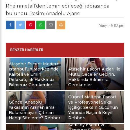
Rheinmetall’den temin edileceği iddiasında
bulundu. Resim: Anadolu Ajansı
Dünya
-
8:53 pm
BENZER HABERLER
Ataşehir Escort: Modern
İstanbul’un Merkezinde
Ataşehir Escort Kızları ile
Kaliteli ve Emin
Mutlu Geceler Geçirin.
Refakatçilik Hakkında
Hakkında Bilmeniz
Bilmeniz Gerekenler
Gerekenler
Güncel Maltepe Escort
Güncel Anadolu
ve Profesyonel Seksi
Yakasının Aranan ama
İşçiliği: Seksin Gücünün
Bulunamayan Çıtırları
Yanında Başarılı Keyif
Hangi Sitelerde? Rehberi
Rehberi
Kadıköy Escort ve
Bostancı Escort: