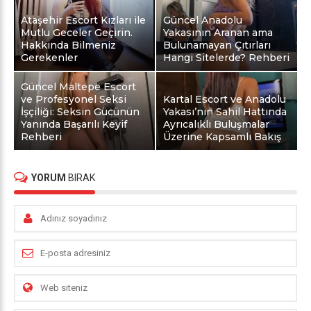
Ataşehir Escort Kızları ile
Güncel Anadolu
Mutlu Geceler Geçirin.
Yakasının Aranan ama
Hakkında Bilmeniz
Bulunamayan Çıtırları
Gerekenler
Hangi Sitelerde? Rehberi
Güncel Maltepe Escort
ve Profesyonel Seksi
Kartal Escort ve Anadolu
İşçiliği: Seksin Gücünün
Yakası’nın Sahil Hattında
Yanında Başarılı Keyif
Ayrıcalıklı Buluşmalar
Rehberi
Üzerine Kapsamlı Bakış
YORUM
BIRAK