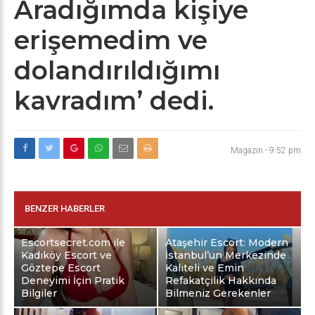
Aradığımda kişiye
erişemedim ve
dolandırıldığımı
kavradım’ dedi.
Magazin
-
9:52 pm
BENZER HABERLER
Escortsecret.com ile
Ataşehir Escort: Modern
Kadıköy Escort ve
İstanbul’un Merkezinde
Göztepe Escort
Kaliteli ve Emin
Deneyimi İçin Pratik
Refakatçilik Hakkında
Bilgiler
Bilmeniz Gerekenler