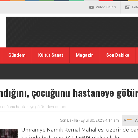
Video Galeri
Fot
Gündem
Kültür Sanat
Magazin
Son Dakika
ındığını, çocuğunu hastaneye götü
, çocuğunu hastaneye götürürken anladı
Son Dakika
-
Eylül 30, 2023 4:14 am
A
Ümraniye Namık Kemal Mahallesi üzerinde pa
halinde bulunan 34 LJ 5698 plakalı lüks