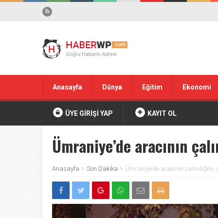
Anasayfa
Dünya
Eğitim
Ekonomi
ÜYE GİRİŞİ YAP
KAYIT OL
Ümraniye’de aracının çal
Anasayfa
Son Dakika
Ümraniye’de aracının çalındığını