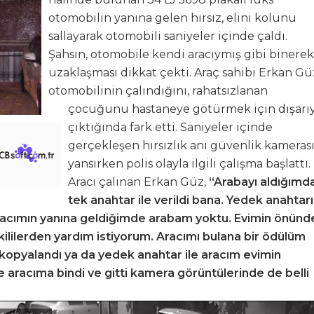
otomobilin yanına gelen hırsız, elini kolunu
sallayarak otomobili saniyeler içinde çaldı.
Şahsın, otomobile kendi aracıymış gibi binerek
uzaklaşması dikkat çekti. Araç sahibi Erkan Gü
otomobilinin çalındığını, rahatsızlanan
çocuğunu hastaneye götürmek için dışarı
çıktığında fark etti. Saniyeler içinde
gerçekleşen hırsızlık anı güvenlik kameras
yansırken polis olayla ilgili çalışma başlattı.
Aracı çalınan Erkan Güz,
“Arabayı aldığımd
tek anahtar ile verildi bana. Yedek anahtar
Aracımın yanına geldiğimde arabam yoktu. Evimin önünd
ililerden yardım istiyorum.
Aracımı bulana bir ödülüm
a kopyalandı ya da yedek anahtar ile aracım evimin
 aracıma bindi ve gitti kamera görüntülerinde de belli