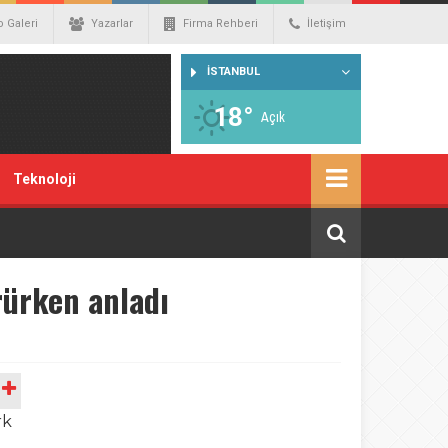
o Galeri
Yazarlar
Firma Rehberi
İletişim
İSTANBUL
18°
Açık
Teknoloji
rürken anladı
A
rk