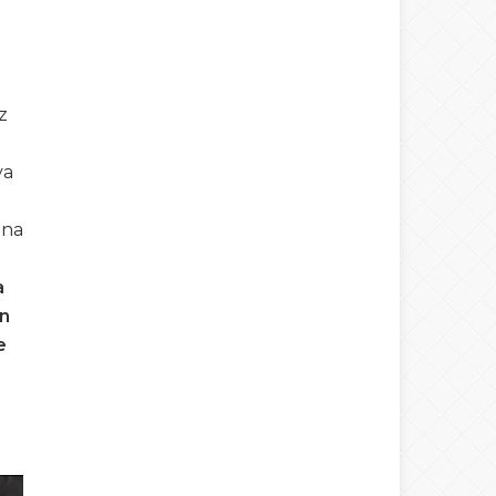
z
ya
ına
a
ın
e