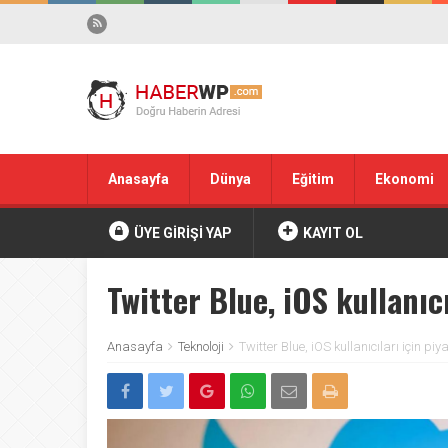
Anasayfa
Dünya
Eğitim
Ekonomi
ÜYE GİRİŞİ YAP
KAYIT OL
Twitter Blue, iOS kullanıc
Anasayfa
Teknoloji
Twitter Blue, iOS kullanıcıları için p