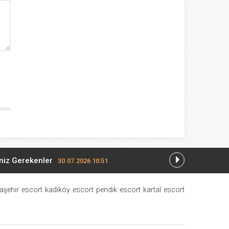
eniz Gerekenler
30.07.2026 10:51
r
18.07.2026 14:10
aşehir escort
kadıköy escort
pendik escort
kartal escort
beri
03.07.2026 20:03