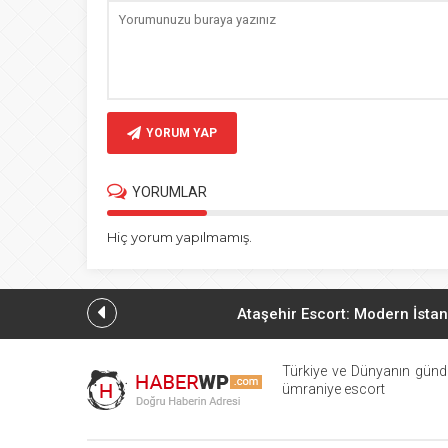
YORUM YAP
YORUMLAR
Hiç yorum yapılmamış.
Ataşehir Escort: Modern İstan
Ataşehir Escort
Türkiye ve Dünyanın günd
ümraniye escort
Güncel Anadolu Yak