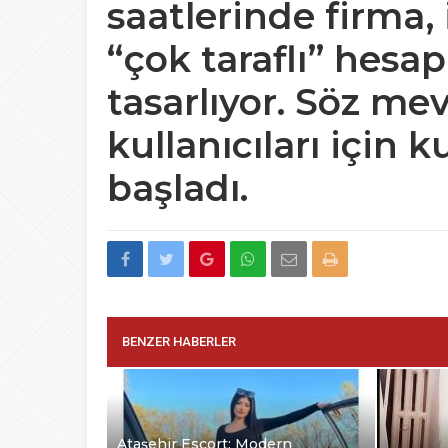
saatlerinde firma,
“çok taraflı” hes
tasarlıyor. Söz m
kullanıcıları için
başladı.
BENZER HABERLER
Ataşehir Escort: Modern