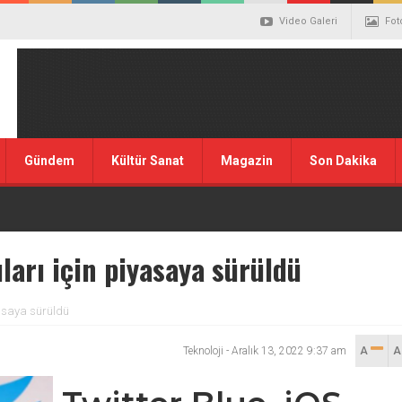
Video Galeri
Fot
Gündem
Kültür Sanat
Magazin
Son Dakika
ıları için piyasaya sürüldü
iyasaya sürüldü
Teknoloji
-
Aralık 13, 2022 9:37 am
A