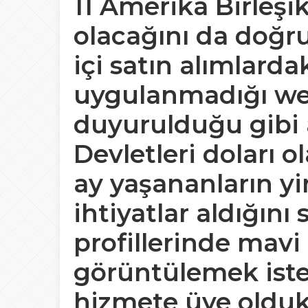
11 Amerika Birleşi
olacağını da doğr
içi satın alımlard
uygulanmadığı web
duyurulduğu gibi a
Devletleri doları 
ay yaşananların y
ihtiyatlar aldığını
profillerinde mavi 
görüntülemek istey
hizmete üye olduk