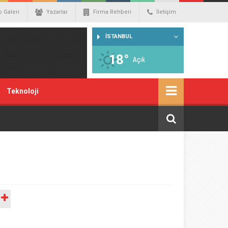
o Galeri
Yazarlar
Firma Rehberi
İletişim
İSTANBUL
18°
Açık
Teknoloji
A