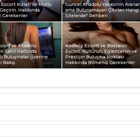
 Escort Kızları ile Mutlu
Güncel Anadolu Yakasının Arana
Geçirin. Hakkında
ama Bulunamayan Çıtırları Hangi
z Gerekenler
Sitelerde? Rehberi
scort ve Anadolu
Kadıköy Escort ve Bostancı
ın Sahil Hattında
Escort: Kültürün, Eğlencenin ve
klı Buluşmalar Üzerine
Prestijin Buluşma Noktası
ı Bakış
Hakkında Bilmeniz Gerekenler