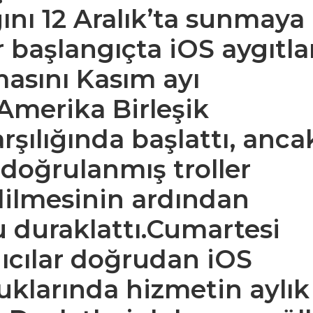
ğını 12 Aralık’ta sunmaya
 başlangıçta iOS aygıtla
masını Kasım ayı
 Amerika Birleşik
arşılığında başlattı, anca
doğrulanmış troller
edilmesinin ardından
duraklattı.Cumartesi
nıcılar doğrudan iOS
uklarında hizmetin aylık