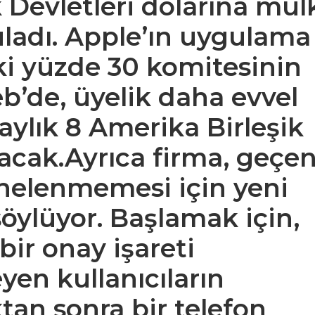
k Devletleri dolarına mül
uladı. Apple’ın uygulama
aki yüzde 30 komitesinin
’de, üyelik daha evvel
ylık 8 Amerika Birleşik
olacak.Ayrıca firma, geçe
inelenmemesi için yeni
 söylüyor. Başlamak için,
bir onay işareti
en kullanıcıların
tan sonra bir telefon