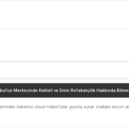
bul’un Merkezinde Kaliteli ve Emin Refakatçilik Hakkında Bilm
 Kızları ile Mutlu Geceler Geçirin. Hakkında Bilmeniz Gerekenle
eminden haberiniz olsun! HaberCalar gururla sunar.
maltepe escort
at
asının Aranan ama Bulunamayan Çıtırları Hangi Sitelerde? Reh