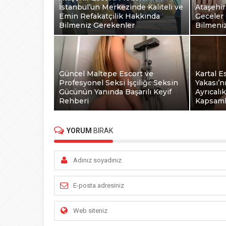
İstanbul’un Merkezinde Kaliteli ve
Ataşehir
Emin Refakatçilik Hakkında
Geceler 
Bilmeniz Gerekenler
Bilmeni
Güncel Maltepe Escort ve
Kartal E
Profesyonel Seksi İşçiliği: Seksin
Yakası’n
Gücünün Yanında Başarılı Keyif
Ayrıcalı
Rehberi
Kapsaml
YORUM
BIRAK