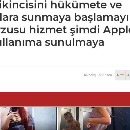
 ikincisini hükümete ve
aplara sunmaya başlamayı
evzusu hizmet şimdi Appl
 kullanıma sunulmaya
Teknoloji
-
9:37 am
A