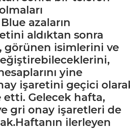
 olmaları
Blue azaların
tini aldıktan sonra
i, görünen isimlerini ve
değiştirebileceklerini,
esaplarını yine
ay işaretini geçici olara
 etti. Gelecek hafta,
ve gri onay işaretleri de
k.Haftanın ilerleyen