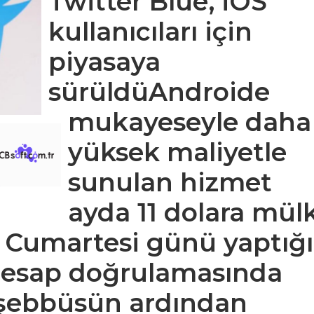
Twitter Blue, iOS
kullanıcıları için
piyasaya
sürüldüAndroide
mukayeseyle daha
yüksek maliyetle
sunulan hizmet
ayda 11 dolara mül
n Cumartesi günü yaptığı
ı hesap doğrulamasında
teşebbüsün ardından