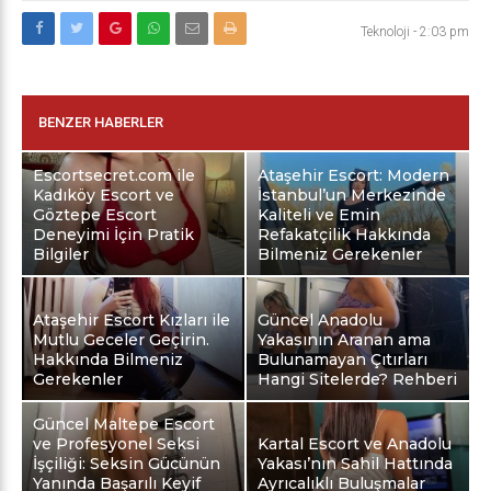
Teknoloji
-
2:03 pm
BENZER HABERLER
Escortsecret.com ile
Ataşehir Escort: Modern
Kadıköy Escort ve
İstanbul’un Merkezinde
Göztepe Escort
Kaliteli ve Emin
Deneyimi İçin Pratik
Refakatçilik Hakkında
Bilgiler
Bilmeniz Gerekenler
Ataşehir Escort Kızları ile
Güncel Anadolu
Mutlu Geceler Geçirin.
Yakasının Aranan ama
Hakkında Bilmeniz
Bulunamayan Çıtırları
Gerekenler
Hangi Sitelerde? Rehberi
Güncel Maltepe Escort
ve Profesyonel Seksi
Kartal Escort ve Anadolu
İşçiliği: Seksin Gücünün
Yakası’nın Sahil Hattında
Yanında Başarılı Keyif
Ayrıcalıklı Buluşmalar