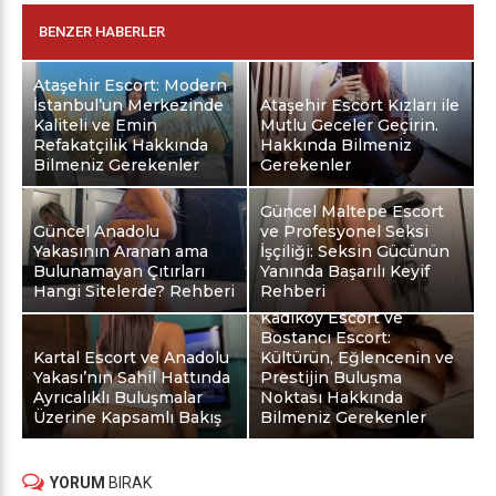
BENZER HABERLER
Ataşehir Escort: Modern
İstanbul’un Merkezinde
Ataşehir Escort Kızları ile
Kaliteli ve Emin
Mutlu Geceler Geçirin.
Refakatçilik Hakkında
Hakkında Bilmeniz
Bilmeniz Gerekenler
Gerekenler
Güncel Maltepe Escort
Güncel Anadolu
ve Profesyonel Seksi
Yakasının Aranan ama
İşçiliği: Seksin Gücünün
Bulunamayan Çıtırları
Yanında Başarılı Keyif
Hangi Sitelerde? Rehberi
Rehberi
Kadıköy Escort ve
Bostancı Escort:
Kartal Escort ve Anadolu
Kültürün, Eğlencenin ve
Yakası’nın Sahil Hattında
Prestijin Buluşma
Ayrıcalıklı Buluşmalar
Noktası Hakkında
Üzerine Kapsamlı Bakış
Bilmeniz Gerekenler
YORUM
BIRAK