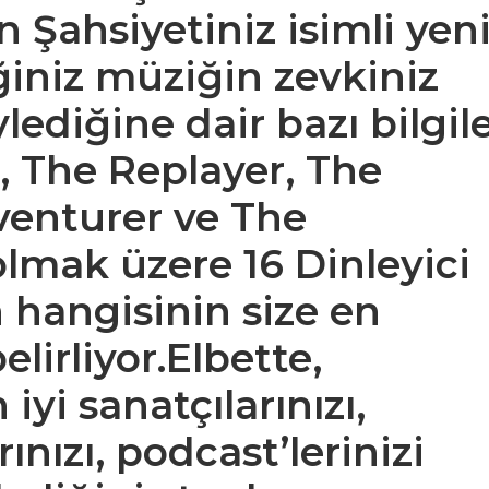
n Şahsiyetiniz isimli yen
iğiniz müziğin zevkiniz
lediğine dair bazı bilgil
 The Replayer, The
venturer ve The
lmak üzere 16 Dinleyici
 hangisinin size en
irliyor.Elbette,
yi sanatçılarınızı,
rınızı, podcast’lerinizi