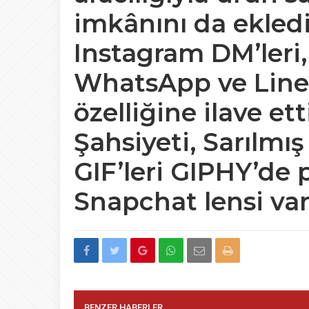
imkânını da ekledi
Instagram DM’leri
WhatsApp ve Line 
özelliğine ilave et
Şahsiyeti, Sarılmış
GIF’leri GIPHY’de 
Snapchat lensi va
BENZER HABERLER