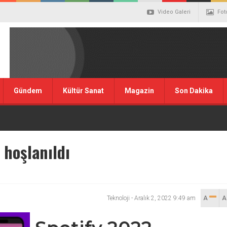
Video Galeri
Fot
Gündem
Kültür Sanat
Magazin
Son Dakika
 hoşlanıldı
Teknoloji
-
Aralık 2, 2022 9:49 am
A