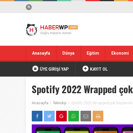
Anasayfa
Dünya
Eğitim
Ekonomi
ÜYE GİRİŞİ YAP
KAYIT OL
Spotify 2022 Wrapped çok
Anasayfa
Teknoloji
Spotify 2022 Wrapped çok hoşlanıldı