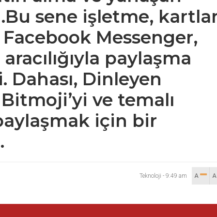
.Bu sene işletme, kartlar
, Facebook Messenger,
aracılığıyla paylaşma
ti. Dahası, Dinleyen
 Bitmoji’yi ve temalı
paylaşmak için bir
r.
Teknoloji
-
9:49 am
A