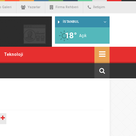
o Galeri
Yazarlar
Firma Rehberi
İletişim
İSTANBUL
18°
Açık
Teknoloji
A