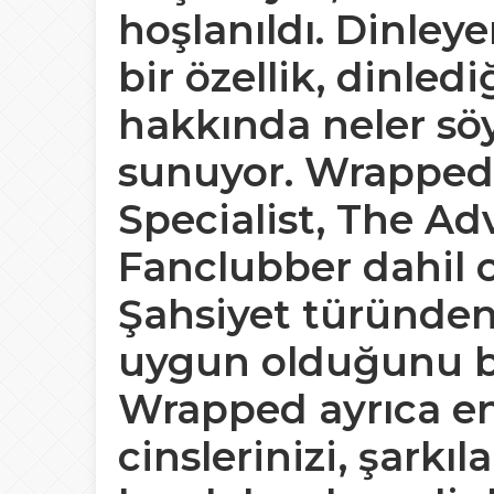
hoşlanıldı. Dinleye
bir özellik, dinled
hakkında neler söy
sunuyor. Wrapped,
Specialist, The Ad
Fanclubber dahil o
Şahsiyet türünden
uygun olduğunu bel
Wrapped ayrıca en i
cinslerinizi, şarkıla