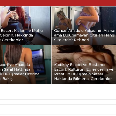
 Escort Kızları ile Mutlu
Güncel Anadolu Yakasının Arana
Geçirin. Hakkında
ama Bulunamayan Çıtırları Hangi
z Gerekenler
Sitelerde? Rehberi
scort ve Anadolu
Kadıköy Escort ve Bostancı
ın Sahil Hattında
Escort: Kültürün, Eğlencenin ve
klı Buluşmalar Üzerine
Prestijin Buluşma Noktası
ı Bakış
Hakkında Bilmeniz Gerekenler