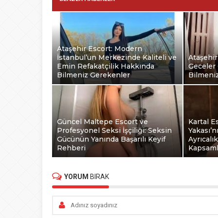
Ataşehir Escort: Modern
İstanbul’un Merkezinde Kaliteli ve
Ataşehir
Emin Refakatçilik Hakkında
Geceler 
Bilmeniz Gerekenler
Bilmeni
Güncel Maltepe Escort ve
Kartal E
Profesyonel Seksi İşçiliği: Seksin
Yakası’n
Gücünün Yanında Başarılı Keyif
Ayrıcalı
Rehberi
Kapsaml
YORUM
BIRAK