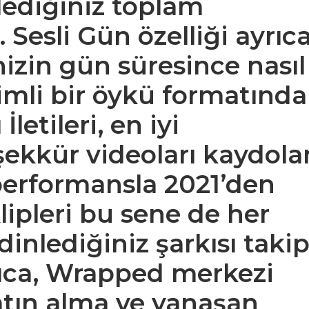
lediğiniz toplam
 Sesli Gün özelliği ayrıc
izin gün süresince nasıl
şimli bir öykü formatında
İletileri, en iyi
eşekkür videoları kaydola
performansla 2021’den
lipleri bu sene de her
dinlediğiniz şarkısı taki
rıca, Wrapped merkezi
satın alma ve yanaşan