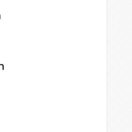
a
n
p