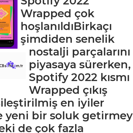
Spotify 2022
Wrapped çok
hoşlanıldıBirkaçı
şimdiden senelik
nostalji parçalarını
piyasaya sürerken,
Spotify 2022 kısmı
Wrapped çıkış
leştirilmiş en iyiler
e yeni bir soluk getirmey
eki de çok fazla