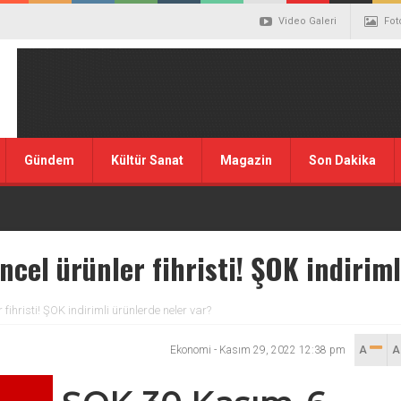
Video Galeri
Fot
Gündem
Kültür Sanat
Magazin
Son Dakika
cel ürünler fihristi! ŞOK indiriml
ihristi! ŞOK indirimli ürünlerde neler var?
Ekonomi
-
Kasım 29, 2022 12:38 pm
A