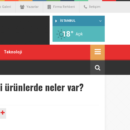
o Galeri
Yazarlar
Firma Rehberi
İletişim
İSTANBUL
18°
Açık
Teknoloji
i ürünlerde neler var?
A