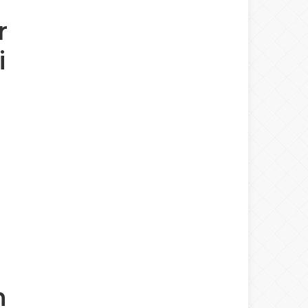
r
i
n