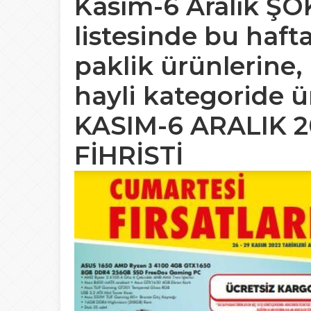
Kasım-6 Aralık ŞOK
listesinde bu haft
paklik ürünlerine, 
hayli kategoride ür
KASIM-6 ARALIK 
FİHRİSTİ