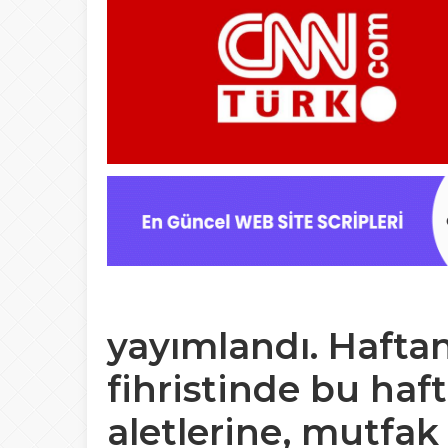
yayımlandı. Hafta
fihristinde bu haf
aletlerine, mutfa