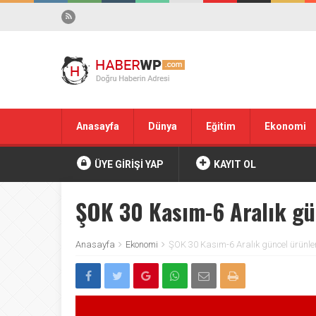
Anasayfa
Dünya
Eğitim
Ekonomi
ÜYE GİRİŞİ YAP
KAYIT OL
ŞOK 30 Kasım-6 Aralık gün
Anasayfa
Ekonomi
ŞOK 30 Kasım-6 Aralık güncel ürünler f