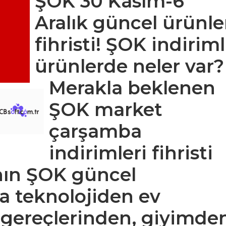
ŞOK 30 Kasım-6
Aralık güncel ürünle
fihristi! ŞOK indiriml
ürünlerde neler var?
Merakla beklenen
ŞOK market
çarşamba
indirimleri fihristi
nın ŞOK güncel
ta teknolojiden ev
k gereçlerinden, giyimde