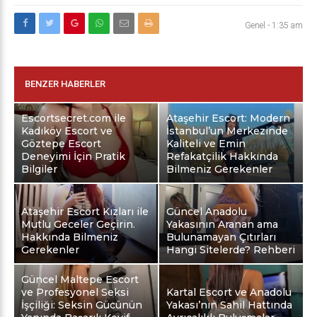
Genel
-
1:35 am
BENZER HABERLER
Escortsecret.com ile
Ataşehir Escort: Modern
Kadıköy Escort ve
İstanbul’un Merkezinde
Göztepe Escort
Kaliteli ve Emin
Deneyimi İçin Pratik
Refakatçilik Hakkında
Bilgiler
Bilmeniz Gerekenler
Ataşehir Escort Kızları ile
Güncel Anadolu
Mutlu Geceler Geçirin.
Yakasının Aranan ama
Hakkında Bilmeniz
Bulunamayan Çıtırları
Gerekenler
Hangi Sitelerde? Rehberi
Güncel Maltepe Escort
ve Profesyonel Seksi
Kartal Escort ve Anadolu
İşçiliği: Seksin Gücünün
Yakası’nın Sahil Hattında