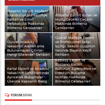
Ataşehir Escort: Modern
İstanbul’un Merkezinde
Ataşehir Escort Kızları ile
Kaliteli ve Emin
Mutlu Geceler Geçirin.
Refakatçilik Hakkında
Hakkında Bilmeniz
Bilmeniz Gerekenler
Gerekenler
Güncel Maltepe Escort
Güncel Anadolu
ve Profesyonel Seksi
Yakasının Aranan ama
İşçiliği: Seksin Gücünün
Bulunamayan Çıtırları
Yanında Başarılı Keyif
Hangi Sitelerde? Rehberi
Rehberi
Kadıköy Escort ve
Bostancı Escort:
Kartal Escort ve Anadolu
Kültürün, Eğlencenin ve
Yakası’nın Sahil Hattında
Prestijin Buluşma
Ayrıcalıklı Buluşmalar
Noktası Hakkında
Üzerine Kapsamlı Bakış
Bilmeniz Gerekenler
YORUM
BIRAK