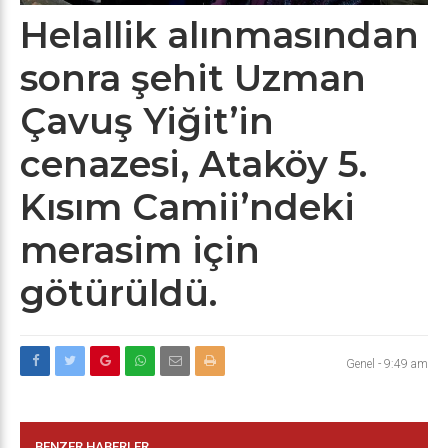
Helallik alınmasından
sonra şehit Uzman
Çavuş Yiğit’in
cenazesi, Ataköy 5.
Kısım Camii’ndeki
merasim için
götürüldü.
Genel
-
9:49 am
BENZER HABERLER