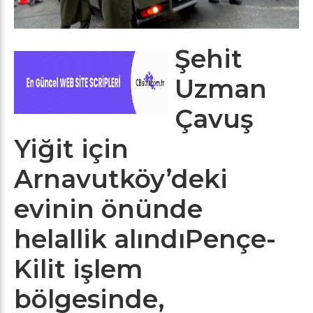
Şehit
Uzman
Çavuş
Yiğit için
Arnavutköy’deki
evinin önünde
helallik alındıPençe-
Kilit işlem
bölgesinde,