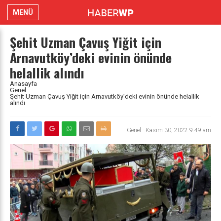
MENÜ
Şehit Uzman Çavuş Yiğit için
Arnavutköy’deki evinin önünde
helallik alındı
Anasayfa
Genel
Şehit Uzman Çavuş Yiğit için Arnavutköy’deki evinin önünde helallik
alındı
Genel
-
Kasım 30, 2022 9:49 am