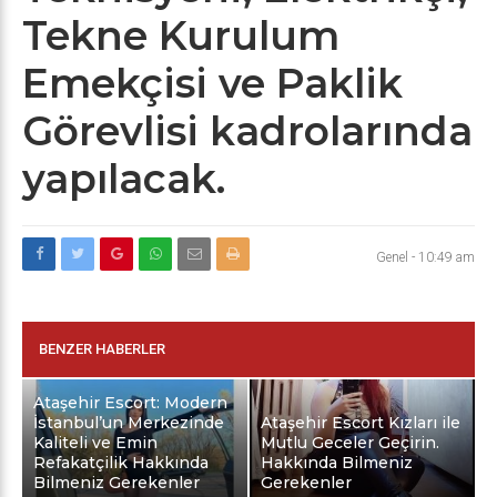
Tekne Kurulum
Emekçisi ve Paklik
Görevlisi kadrolarında
yapılacak.
Genel
-
10:49 am
BENZER HABERLER
Ataşehir Escort: Modern
İstanbul’un Merkezinde
Ataşehir Escort Kızları ile
Kaliteli ve Emin
Mutlu Geceler Geçirin.
Refakatçilik Hakkında
Hakkında Bilmeniz
Bilmeniz Gerekenler
Gerekenler