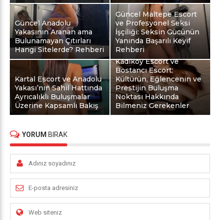
Güncel Maltepe Escort
Güncel Anadolu
ve Profesyonel Seksi
Yakasının Aranan ama
İşçiliği: Seksin Gücünün
Bulunamayan Çıtırları
Yanında Başarılı Keyif
Hangi Sitelerde? Rehberi
Rehberi
Kadıköy Escort ve
Bostancı Escort:
Kartal Escort ve Anadolu
Kültürün, Eğlencenin ve
Yakası’nın Sahil Hattında
Prestijin Buluşma
Ayrıcalıklı Buluşmalar
Noktası Hakkında
Üzerine Kapsamlı Bakış
Bilmeniz Gerekenler
YORUM
BIRAK