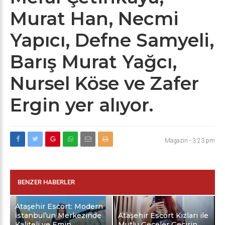
Murat Han, Necmi
Yapıcı, Defne Samyeli,
Barış Murat Yağcı,
Nursel Köse ve Zafer
Ergin yer alıyor.
Magazin
-
3:23 pm
BENZER HABERLER
Ataşehir Escort: Modern
İstanbul’un Merkezinde
Ataşehir Escort Kızları ile
Kaliteli ve Emin
Mutlu Geceler Geçirin.