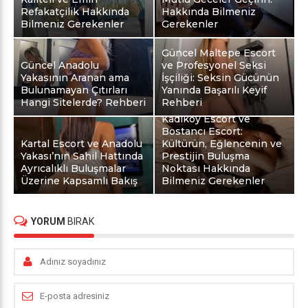
Refakatçilik Hakkında
Hakkında Bilmeniz
Bilmeniz Gerekenler
Gerekenler
Güncel Maltepe Escort
Güncel Anadolu
ve Profesyonel Seksi
Yakasının Aranan ama
İşçiliği: Seksin Gücünün
Bulunamayan Çıtırları
Yanında Başarılı Keyif
Hangi Sitelerde? Rehberi
Rehberi
Kadıköy Escort ve
Bostancı Escort:
Kartal Escort ve Anadolu
Kültürün, Eğlencenin ve
Yakası’nın Sahil Hattında
Prestijin Buluşma
Ayrıcalıklı Buluşmalar
Noktası Hakkında
Üzerine Kapsamlı Bakış
Bilmeniz Gerekenler
YORUM
BIRAK