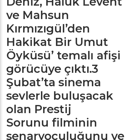
Deniz, Haluk Levent
ve Mahsun
Kırmızıgül’den
Hakikat Bir Umut
Öyküsü’ temalı afişi
görücüye çıktı.3
Şubat’ta sinema
sevlerle buluşacak
olan Prestij
Sorunu filminin
senaryoculuğunu ve