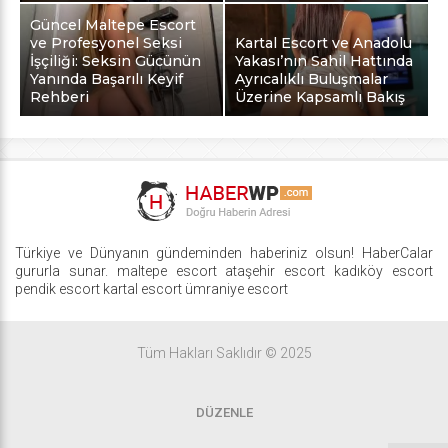
Güncel Maltepe Escort
ve Profesyonel Seksi
Kartal Escort ve Anadolu
İşçiliği: Seksin Gücünün
Yakası’nın Sahil Hattında
Yanında Başarılı Keyif
Ayrıcalıklı Buluşmalar
Rehberi
Üzerine Kapsamlı Bakış
Türkiye ve Dünyanın gündeminden haberiniz olsun! HaberCalar
gururla sunar.
maltepe escort
ataşehir escort
kadıköy escort
pendik escort
kartal escort
ümraniye escort
Tüm Hakları Saklıdır © 2025
DÜZENLE