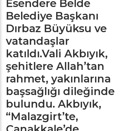
Esendere Belde
Belediye Başkanı
Dırbaz Büyüksu ve
vatandaşlar
katıldı.Vali Akbıyık,
şehitlere Allah’tan
rahmet, yakınlarına
başsağlığı dileğinde
bulundu. Akbıyık,
“Malazgirt’te,
Çanakkale’de,