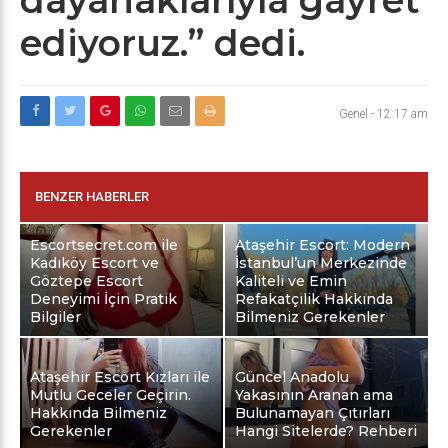
ediyoruz.” dedi.
Genel
-
12:17 am
BENZER HABERLER
Escortsecret.com ile
Ataşehir Escort: Modern
Kadıköy Escort ve
İstanbul’un Merkezinde
Göztepe Escort
Kaliteli ve Emin
Deneyimi İçin Pratik
Refakatçilik Hakkında
Bilgiler
Bilmeniz Gerekenler
Ataşehir Escort Kızları ile
Güncel Anadolu
Mutlu Geceler Geçirin.
Yakasının Aranan ama
Hakkında Bilmeniz
Bulunamayan Çıtırları
Gerekenler
Hangi Sitelerde? Rehberi