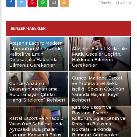
Teknoloji
-
11:45 am
BENZER HABERLER
Ataşehir Escort: Modern
İstanbul’un Merkezinde
Ataşehir Escort Kızları ile
Kaliteli ve Emin
Mutlu Geceler Geçirin.
Refakatçilik Hakkında
Hakkında Bilmeniz
Bilmeniz Gerekenler
Gerekenler
Güncel Maltepe Escort
Güncel Anadolu
ve Profesyonel Seksi
Yakasının Aranan ama
İşçiliği: Seksin Gücünün
Bulunamayan Çıtırları
Yanında Başarılı Keyif
Hangi Sitelerde? Rehberi
Rehberi
Kadıköy Escort ve
Bostancı Escort:
Kartal Escort ve Anadolu
Kültürün, Eğlencenin ve
Yakası’nın Sahil Hattında
Prestijin Buluşma
Ayrıcalıklı Buluşmalar
Noktası Hakkında
Üzerine Kapsamlı Bakış
Bilmeniz Gerekenler