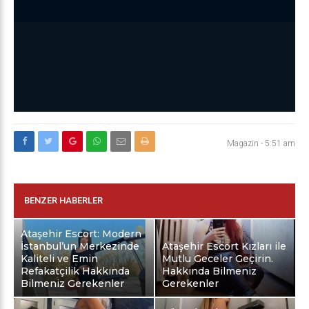
Magazin
-
5:51 am
BENZER HABERLER
Ataşehir Escort: Modern
İstanbul’un Merkezinde
Ataşehir Escort Kızları ile
Kaliteli ve Emin
Mutlu Geceler Geçirin.
Refakatçilik Hakkında
Hakkında Bilmeniz
Bilmeniz Gerekenler
Gerekenler