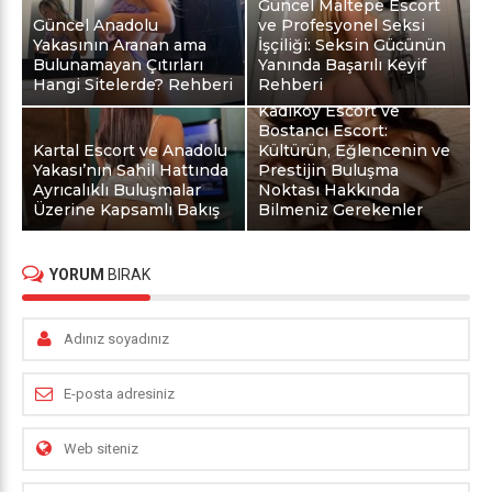
Güncel Maltepe Escort
Güncel Anadolu
ve Profesyonel Seksi
Yakasının Aranan ama
İşçiliği: Seksin Gücünün
Bulunamayan Çıtırları
Yanında Başarılı Keyif
Hangi Sitelerde? Rehberi
Rehberi
Kadıköy Escort ve
Bostancı Escort:
Kartal Escort ve Anadolu
Kültürün, Eğlencenin ve
Yakası’nın Sahil Hattında
Prestijin Buluşma
Ayrıcalıklı Buluşmalar
Noktası Hakkında
Üzerine Kapsamlı Bakış
Bilmeniz Gerekenler
YORUM
BIRAK