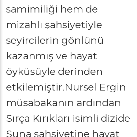
samimiliği hem de
mizahlı şahsiyetiyle
seyircilerin gönlünü
kazanmış ve hayat
öyküsüyle derinden
etkilemiştir.Nursel Ergin
müsabakanın ardından
Sırça Kırıkları isimli dizide
Suna şahsiyetine hayat