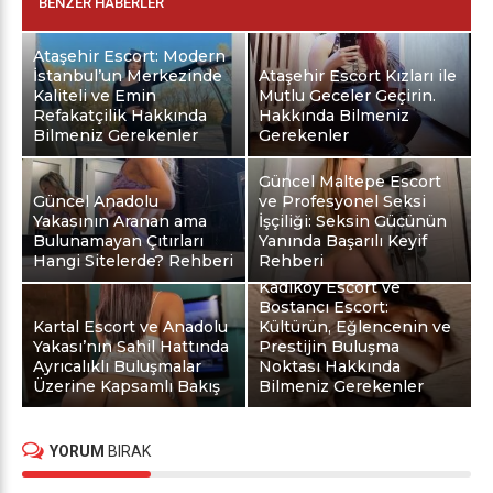
BENZER HABERLER
Ataşehir Escort: Modern
İstanbul’un Merkezinde
Ataşehir Escort Kızları ile
Kaliteli ve Emin
Mutlu Geceler Geçirin.
Refakatçilik Hakkında
Hakkında Bilmeniz
Bilmeniz Gerekenler
Gerekenler
Güncel Maltepe Escort
Güncel Anadolu
ve Profesyonel Seksi
Yakasının Aranan ama
İşçiliği: Seksin Gücünün
Bulunamayan Çıtırları
Yanında Başarılı Keyif
Hangi Sitelerde? Rehberi
Rehberi
Kadıköy Escort ve
Bostancı Escort:
Kartal Escort ve Anadolu
Kültürün, Eğlencenin ve
Yakası’nın Sahil Hattında
Prestijin Buluşma
Ayrıcalıklı Buluşmalar
Noktası Hakkında
Üzerine Kapsamlı Bakış
Bilmeniz Gerekenler
YORUM
BIRAK