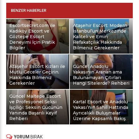
BENZER HABERLER
Escortsecret.com ile
Ataşehir Escort: Modern
Kadıköy Escort ve
İstanbul’un Merkezinde
Göztepe Escort
Kaliteli ve Emin
Deneyimi İçin Pratik
Refakatçilik Hakkında
Bilgiler
Bilmeniz Gerekenler
Ataşehir Escort Kızları ile
Güncel Anadolu
Mutlu Geceler Geçirin.
Yakasının Aranan ama
Hakkında Bilmeniz
Bulunamayan Çıtırları
Gerekenler
Hangi Sitelerde? Rehberi
Güncel Maltepe Escort
ve Profesyonel Seksi
Kartal Escort ve Anadolu
İşçiliği: Seksin Gücünün
Yakası’nın Sahil Hattında
Yanında Başarılı Keyif
Ayrıcalıklı Buluşmalar
Rehberi
Üzerine Kapsamlı Bakış
YORUM
BIRAK