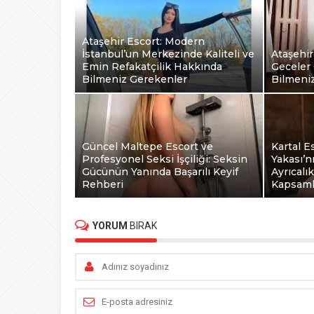
Ataşehir Escort: Modern
İstanbul’un Merkezinde Kaliteli ve
Ataşehir
Emin Refakatçilik Hakkında
Geceler 
Bilmeniz Gerekenler
Bilmeni
Güncel Maltepe Escort ve
Kartal E
Profesyonel Seksi İşçiliği: Seksin
Yakası’n
Gücünün Yanında Başarılı Keyif
Ayrıcalı
Rehberi
Kapsaml
YORUM
BIRAK