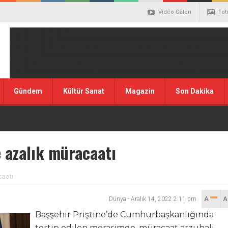
Video Galeri
Fot
Gündem
Kültür Sanat
Magazin
Son Dakika
e azalık müracaatı
caatı
Dünya
-
Aralık 14, 2022 2:11 pm
A
Başşehir Priştine’de Cumhurbaşkanlığında
tertip edilen merasimde, müracaat arzuhali