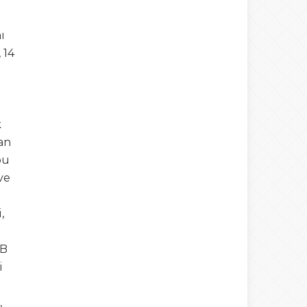
ı
 14
k
an
bu
ve
,
AB
i
,