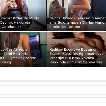
 Escort Kızları ile Mutlu
Güncel Anadolu Yakasının Arana
Geçirin. Hakkında
ama Bulunamayan Çıtırları Hangi
z Gerekenler
Sitelerde? Rehberi
scort ve Anadolu
Kadıköy Escort ve Bostancı
ın Sahil Hattında
Escort: Kültürün, Eğlencenin ve
klı Buluşmalar Üzerine
Prestijin Buluşma Noktası
ı Bakış
Hakkında Bilmeniz Gerekenler