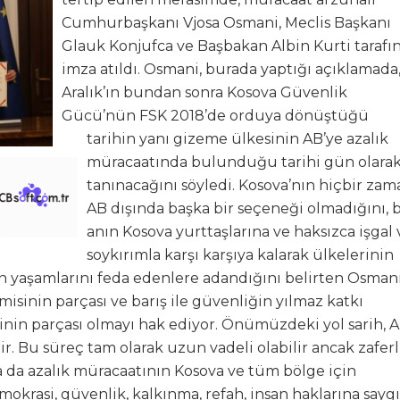
Cumhurbaşkanı Vjosa Osmani, Meclis Başkanı
Glauk Konjufca ve Başbakan Albin Kurti tarafın
imza atıldı. Osmani, burada yaptığı açıklamada,
Aralık’ın bundan sonra Kosova Güvenlik
Gücü’nün FSK 2018’de orduya dönüştüğü
tarihin yanı gizeme ülkesinin AB’ye azalık
müracaatında bulunduğu tarihi gün olara
tanınacağını söyledi. Kosova’nın hiçbir zam
AB dışında başka bir seçeneği olmadığını, 
anın Kosova yurttaşlarına ve haksızca işgal 
soykırımla karşı karşıya kalarak ülkelerinin
çin yaşamlarını feda edenlere adandığını belirten Osmani
misinin parçası ve barış ile güvenliğin yılmaz katkı
esinin parçası olmayı hak ediyor. Önümüzdeki yol sarih, 
dir. Bu süreç tam olarak uzun vadeli olabilir ancak zaferl
ca da azalık müracaatının Kosova ve tüm bölge için
krasi, güvenlik, kalkınma, refah, insan haklarına saygı