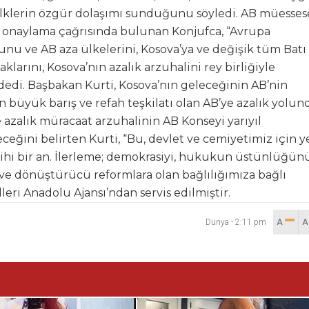
mülklerin özgür dolaşımı sunduğunu söyledi. AB müesses
yle onaylama çağrısında bulunan Konjufca, “Avrupa
unu ve AB aza ülkelerini, Kosova’ya ve değişik tüm Batı
klarını, Kosova’nın azalık arzuhalini rey birliğiyle
dedi. Başbakan Kurti, Kosova’nın geleceğinin AB’nin
büyük barış ve refah teşkilatı olan AB’ye azalık yolun
 azalık müracaat arzuhalinin AB Konseyi yarıyıl
ceğini belirten Kurti, “Bu, devlet ve cemiyetimiz için y
rihi bir an. İlerleme; demokrasiyi, hukukun üstünlüğün
 ve dönüştürücü reformlara olan bağlılığımıza bağlı
lleri Anadolu Ajansı’ndan servis edilmiştir.
Dünya
-
2:11 pm
A