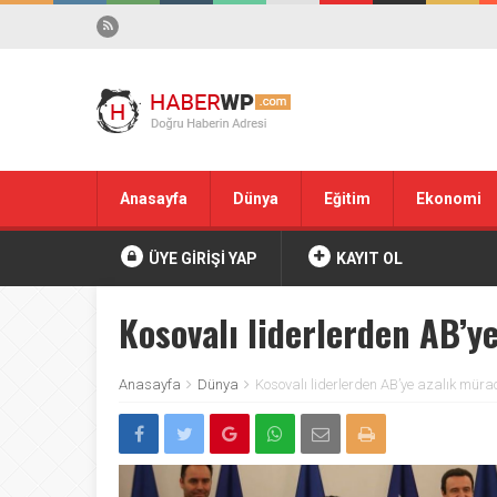
Anasayfa
Dünya
Eğitim
Ekonomi
ÜYE GİRİŞİ YAP
KAYIT OL
Kosovalı liderlerden AB’y
Anasayfa
Dünya
Kosovalı liderlerden AB’ye azalık müra