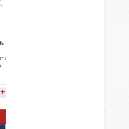
e
da
eni
ü
A