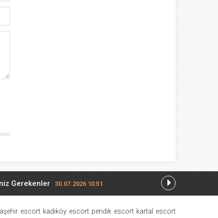
eniz Gerekenler
30.07.2026 10:51
r
18.07.2026 14:10
aşehir escort
kadıköy escort
pendik escort
kartal escort