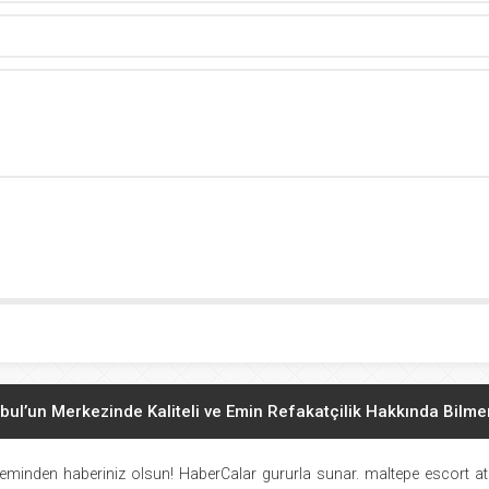
bul’un Merkezinde Kaliteli ve Emin Refakatçilik Hakkında Bilm
 Kızları ile Mutlu Geceler Geçirin. Hakkında Bilmeniz Gerekenle
eminden haberiniz olsun! HaberCalar gururla sunar.
maltepe escort
at