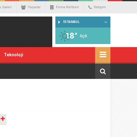
o Galeri
Yazarlar
Firma Rehberi
İletişim
İSTANBUL
18°
Açık
Teknoloji
A