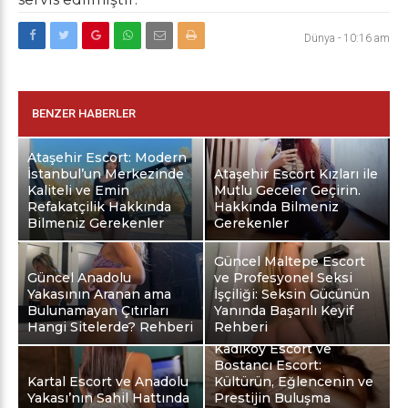
Dünya
-
10:16 am
BENZER HABERLER
Ataşehir Escort: Modern
İstanbul’un Merkezinde
Ataşehir Escort Kızları ile
Kaliteli ve Emin
Mutlu Geceler Geçirin.
Refakatçilik Hakkında
Hakkında Bilmeniz
Bilmeniz Gerekenler
Gerekenler
Güncel Maltepe Escort
Güncel Anadolu
ve Profesyonel Seksi
Yakasının Aranan ama
İşçiliği: Seksin Gücünün
Bulunamayan Çıtırları
Yanında Başarılı Keyif
Hangi Sitelerde? Rehberi
Rehberi
Kadıköy Escort ve
Bostancı Escort:
Kartal Escort ve Anadolu
Kültürün, Eğlencenin ve
Yakası’nın Sahil Hattında
Prestijin Buluşma