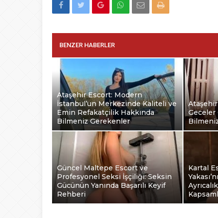
BENZER HABERLER
Ataşehir Escort: Modern
İstanbul’un Merkezinde Kaliteli ve
Ataşehir
Emin Refakatçilik Hakkında
Geceler 
Bilmeniz Gerekenler
Bilmeni
Güncel Maltepe Escort ve
Kartal E
Profesyonel Seksi İşçiliği: Seksin
Yakası’n
Gücünün Yanında Başarılı Keyif
Ayrıcalı
Rehberi
Kapsaml