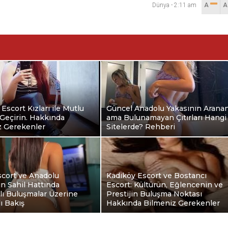
Dünya
-
2:11 am
A
 Escort Kızları ile Mutlu
Güncel Anadolu Yakasının Arana
Geçirin. Hakkında
ama Bulunamayan Çıtırları Hangi
z Gerekenler
Sitelerde? Rehberi
scort ve Anadolu
Kadıköy Escort ve Bostancı
ın Sahil Hattında
Escort: Kültürün, Eğlencenin ve
klı Buluşmalar Üzerine
Prestijin Buluşma Noktası
ı Bakış
Hakkında Bilmeniz Gerekenler