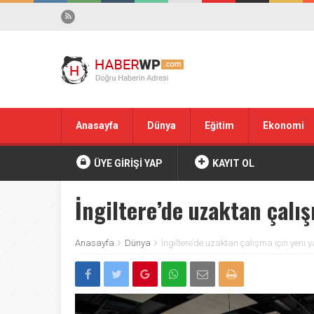
Anasayfa
Dünya
Eğitim
Ekonomi
ÜYE GİRİŞİ YAP
KAYIT OL
İngiltere’de uzaktan çalış
Anasayfa
Dünya
İngiltere’de uzaktan çalışma için yeni 