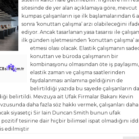
sitesinde de yer alan açıklamaya göre, mevcut
kumpas çalışanların işe ilk başlamalarından 6 
sonra ‘konuttan çalışma’ arzı olabileceğini ifad
ediyor. Ancak tasarlanan yasa tasarısı ile çalışa
ilk günden işletmesinden ‘konuttan çalışma’ a
etmesi olası olacak. Elastik çalışmanın sade
konuttan ve büroda çalışmanın bir
kombinasyonu olmasından öte iş paylaşımı,
elastik zaman ve çalışma saatlerinden
faydalanması anlamına geldiğinin de
belirtildiği yazıda bu sayede çalışanların d
i belirtildi. Mevzuya ait Ufak Firmalar Bakanı Kevin
evzusunda daha fazla söz hakkı vermek, çalışanları daha
ncak siyasetçi Sir Iain Duncan Smith bunun ufak
pozitif tesirine dair hiçbir bilimsel ispat olmadığını idd
is edilmiştir