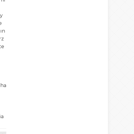
ay
e
nın
rz
ce
aha
ia