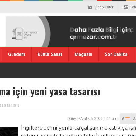
Video Galeri
Fot
Gündem
Kültür Sanat
Magazin
Son Dakika
ma için yeni yasa tasarısı
yasa tasarısı
Dünya
-
Aralık 6, 2022 2:11 am
A
İngiltere’de milyonlarca çalışanın elastik çalış
sistemi kalıcı hale getirilebilir. İngiltere’nin re