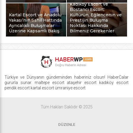
Kadıköy Escort ve
Bostancı Escort:
Kartal Escort ve Anadolu
Kültürün, Eğlencenin ve
Yakası’nın Sahil Hattında
Prestijin Buluşma
Ayrıcalıklı Buluşmalar
Noktası Hakkında
Üzerine Kapsamlı Bakış
Bilmeniz Gerekenler
Türkiye ve Dünyanın gündeminden haberiniz olsun! HaberCalar
gururla sunar.
maltepe escort
ataşehir escort
kadıköy escort
pendik escort
kartal escort
ümraniye escort
Tüm Hakları Saklıdır © 2025
DÜZENLE