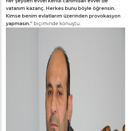
her şeyden evvel kendi canımdan evvel de
vatanım kazanç. Herkes bunu böyle öğrensin.
Kimse benim evlatlarım üzerinden provokasyon
yapmasın.”
biçiminde konuştu.