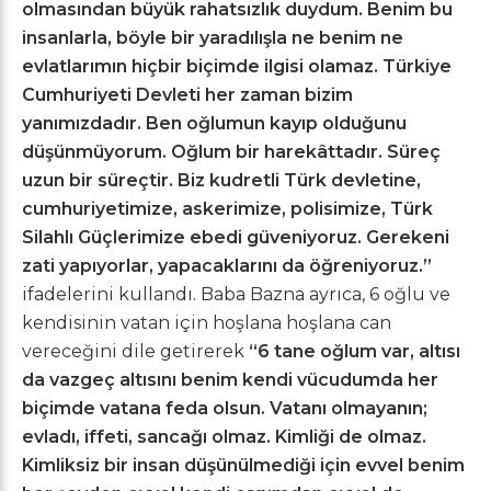
olmasından büyük rahatsızlık duydum.
Benim bu
insanlarla, böyle bir yaradılışla ne benim ne
evlatlarımın hiçbir biçimde ilgisi olamaz. Türkiye
Cumhuriyeti Devleti her zaman bizim
yanımızdadır. Ben oğlumun kayıp olduğunu
düşünmüyorum. Oğlum bir harekâttadır. Süreç
uzun bir süreçtir. Biz kudretli Türk devletine,
cumhuriyetimize, askerimize, polisimize, Türk
Silahlı Güçlerimize ebedi güveniyoruz. Gerekeni
zati yapıyorlar, yapacaklarını da öğreniyoruz.”
ifadelerini kullandı. Baba Bazna ayrıca, 6 oğlu ve
kendisinin vatan için hoşlana hoşlana can
vereceğini dile getirerek
“6 tane oğlum var, altısı
da vazgeç altısını benim kendi vücudumda her
biçimde vatana feda olsun. Vatanı olmayanın;
evladı, iffeti, sancağı olmaz. Kimliği de olmaz.
Kimliksiz bir insan düşünülmediği için evvel benim