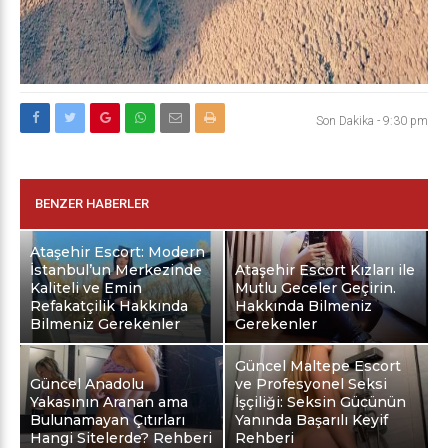
Son Dakika
-
9:30 pm
BENZER HABERLER
Ataşehir Escort: Modern
İstanbul’un Merkezinde
Ataşehir Escort Kızları ile
Kaliteli ve Emin
Mutlu Geceler Geçirin.
Refakatçilik Hakkında
Hakkında Bilmeniz
Bilmeniz Gerekenler
Gerekenler
Güncel Maltepe Escort
Güncel Anadolu
ve Profesyonel Seksi
Yakasının Aranan ama
İşçiliği: Seksin Gücünün
Bulunamayan Çıtırları
Yanında Başarılı Keyif
Hangi Sitelerde? Rehberi
Rehberi