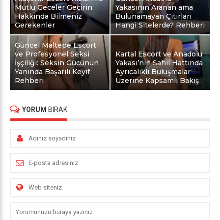
Mutlu Geceler Geçirin.
Yakasının Aranan ama
Hakkında Bilmeniz
Bulunamayan Çıtırları
Gerekenler
Hangi Sitelerde? Rehberi
Güncel Maltepe Escort
ve Profesyonel Seksi
Kartal Escort ve Anadolu
İşçiliği: Seksin Gücünün
Yakası’nın Sahil Hattında
Yanında Başarılı Keyif
Ayrıcalıklı Buluşmalar
Rehberi
Üzerine Kapsamlı Bakış
YORUM
BIRAK