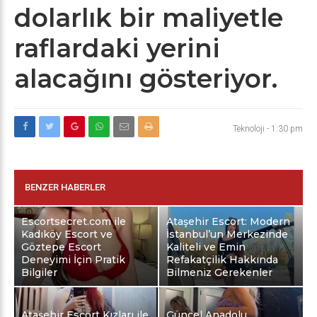
dolarlık bir maliyetle
raflardaki yerini
alacağını gösteriyor.
Teknoloji
-
1:30 pm
BENZER HABERLER
Escortsecret.com ile
Ataşehir Escort: Modern
Kadıköy Escort ve
İstanbul’un Merkezinde
Göztepe Escort
Kaliteli ve Emin
Deneyimi İçin Pratik
Refakatçilik Hakkında
Bilgiler
Bilmeniz Gerekenler
Ataşehir Escort Kızları ile
Güncel Anadolu