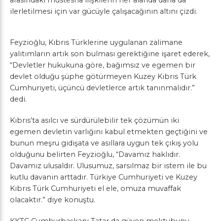
ilerletilmesi için var gücüyle çalışacağının altını çizdi.
Feyzioğlu, Kıbrıs Türklerine uygulanan zalimane
yalıtımların artık son bulması gerektiğine işaret ederek,
“Devletler hukukuna göre, bağımsız ve egemen bir
devlet olduğu şüphe götürmeyen Kuzey Kıbrıs Türk
Cumhuriyeti, üçüncü devletlerce artık tanınmalıdır.”
dedi.
Kıbrıs’ta asılcı ve sürdürülebilir tek çözümün iki
egemen devletin varlığını kabul etmekten geçtiğini ve
bunun meşru gidişata ve asıllara uygun tek çıkış yolu
olduğunu belirten Feyzioğlu, “Davamız haklıdır.
Davamız ulusaldır. Ulusumuz, sarsılmaz bir istem ile bu
kutlu davanın arttadır. Türkiye Cumhuriyeti ve Kuzey
Kıbrıs Türk Cumhuriyeti el ele, omuza muvaffak
olacaktır.” diye konuştu.
KKTC Cumhurbaşkanı Tatar da güven mektubunu