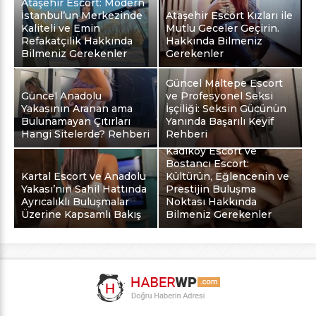
Ataşehir Escort: Modern
İstanbul’un Merkezinde
Ataşehir Escort Kızları ile
Kaliteli ve Emin
Mutlu Geceler Geçirin.
Refakatçilik Hakkında
Hakkında Bilmeniz
Bilmeniz Gerekenler
Gerekenler
Güncel Maltepe Escort
Güncel Anadolu
ve Profesyonel Seksi
Yakasının Aranan ama
İşçiliği: Seksin Gücünün
Bulunamayan Çıtırları
Yanında Başarılı Keyif
Hangi Sitelerde? Rehberi
Rehberi
Kadıköy Escort ve
Bostancı Escort:
Kartal Escort ve Anadolu
Kültürün, Eğlencenin ve
Yakası’nın Sahil Hattında
Prestijin Buluşma
Ayrıcalıklı Buluşmalar
Noktası Hakkında
Üzerine Kapsamlı Bakış
Bilmeniz Gerekenler