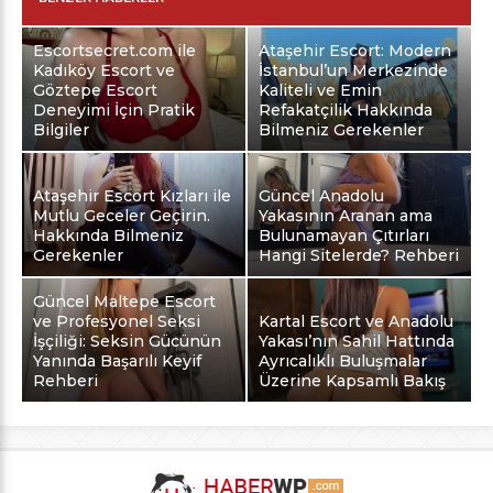
Escortsecret.com ile
Ataşehir Escort: Modern
Kadıköy Escort ve
İstanbul’un Merkezinde
Göztepe Escort
Kaliteli ve Emin
Deneyimi İçin Pratik
Refakatçilik Hakkında
Bilgiler
Bilmeniz Gerekenler
Ataşehir Escort Kızları ile
Güncel Anadolu
Mutlu Geceler Geçirin.
Yakasının Aranan ama
Hakkında Bilmeniz
Bulunamayan Çıtırları
Gerekenler
Hangi Sitelerde? Rehberi
Güncel Maltepe Escort
ve Profesyonel Seksi
Kartal Escort ve Anadolu
İşçiliği: Seksin Gücünün
Yakası’nın Sahil Hattında
Yanında Başarılı Keyif
Ayrıcalıklı Buluşmalar
Rehberi
Üzerine Kapsamlı Bakış