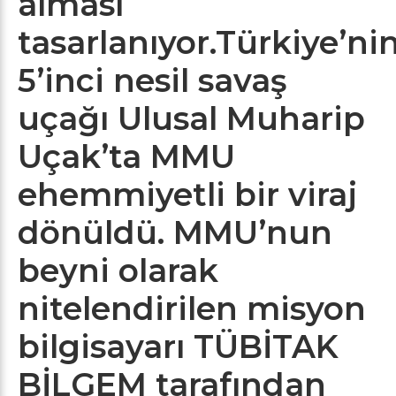
alması
tasarlanıyor.Türkiye’ni
5’inci nesil savaş
uçağı Ulusal Muharip
Uçak’ta MMU
ehemmiyetli bir viraj
dönüldü. MMU’nun
beyni olarak
nitelendirilen misyon
bilgisayarı TÜBİTAK
BİLGEM tarafından