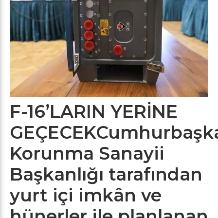
F-16’LARIN YERİNE
GEÇECEKCumhurbaşka
Korunma Sanayii
Başkanlığı tarafından
yurt içi imkân ve
hünerler ile planlanan