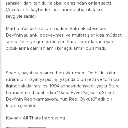
şahısları dahi tanıdı. Kalabalık arasından onları seçti.
Çocuklarını kaybeden acılı anne baba, ufak kıza
sevgiyle sarıldı.
Mathura’da daha uzun müddet kalmak istese de,
Devi’nin şu anki ebeveynleri ve müfettişler kısa müddet
sonra Delhi’ye geri döndüler. Kurul, raporlarında şahit
olduklarına dair “anlamlı bir açıklama” bulamadı.
Shanti, hayatı süresince hiç evlenmedi. Delhi’de sakin,
ruhani bir hayat yaşadı. 61 yaşında ölüm etti ve tüm bu
ilginç vakalar silsilesi 1994 senesinde İsveçli yazar Sture
Lonnerstrand tarafından “Daha Evvel Yaşadım: Shanti
Devi’nin Reenkarnasyonunun Reel Öyküsü” adlı bir
kitaba çevrildi.
Kaynak: All Thats Interesting