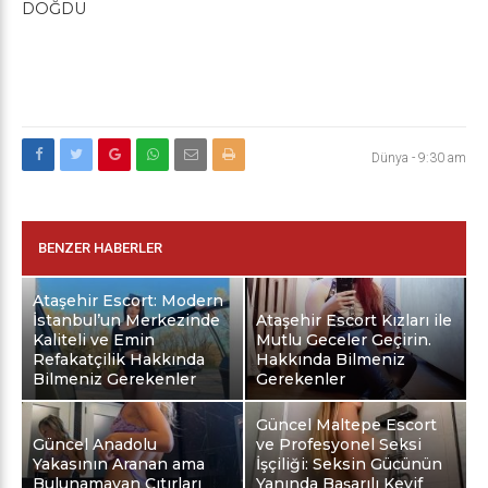
DOĞDU
Dünya
-
9:30 am
BENZER HABERLER
Ataşehir Escort: Modern
İstanbul’un Merkezinde
Ataşehir Escort Kızları ile
Kaliteli ve Emin
Mutlu Geceler Geçirin.
Refakatçilik Hakkında
Hakkında Bilmeniz
Bilmeniz Gerekenler
Gerekenler
Güncel Maltepe Escort
Güncel Anadolu
ve Profesyonel Seksi
Yakasının Aranan ama
İşçiliği: Seksin Gücünün
Bulunamayan Çıtırları
Yanında Başarılı Keyif