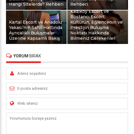
Hangi Sitelerde? Rehberi
Rehberi
Kadıköy Escort ve
Bostancı Escort:
Kartal Escort ve Anadolu
Kültürün, Eğlencenin ve
Yakası’nın Sahil Hattında
Prestijin Buluşma
Ayrıcalıklı Buluşmalar
Noktası Hakkında
Üzerine Kapsamlı Bakış
Bilmeniz Gerekenler
YORUM
BIRAK