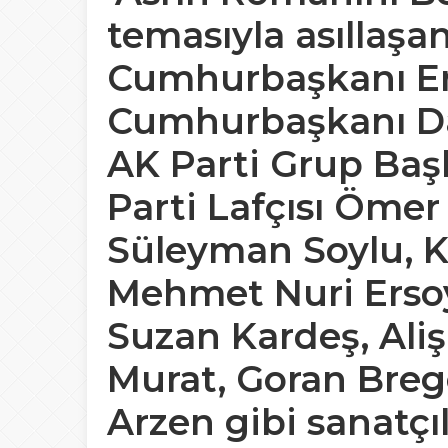
temasıyla asıllaş
Cumhurbaşkanı Er
Cumhurbaşkanı Da
AK Parti Grup Baş
Parti Lafçısı Ömer 
Süleyman Soylu, K
Mehmet Nuri Ersoy
Suzan Kardeş, Aliş
Murat, Goran Brego
Arzen gibi sanatçı