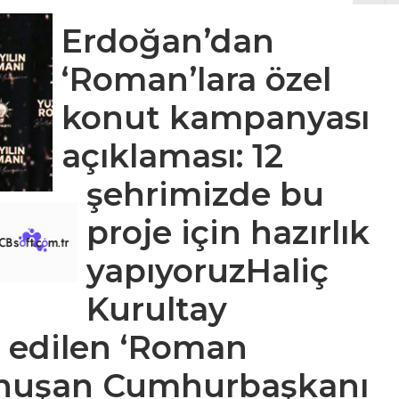
Erdoğan’dan
‘Roman’lara özel
konut kampanyası
açıklaması: 12
şehrimizde bu
proje için hazırlık
yapıyoruzHaliç
Kurultay
p edilen ‘Roman
onuşan Cumhurbaşkanı