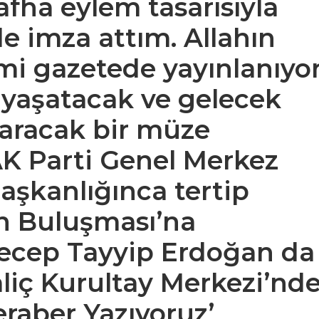
fha eylem tasarısıyla
de imza attım. Allahın
smi gazetede yayınlanıyor
yaşatacak ve gelecek
taracak bir müze
AK Parti Genel Merkez
Başkanlığınca tertip
n Buluşması’na
cep Tayyip Erdoğan da
Haliç Kurultay Merkezi’nd
raber Yazıyoruz’