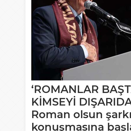
‘ROMANLAR BAŞT
KİMSEYİ DIŞARID
Roman olsun şarkıs
konuşmasına baş