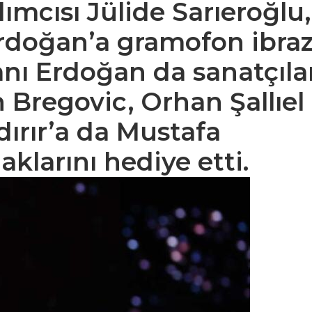
mcısı Jülide Sarıeroğlu,
doğan’a gramofon ibra
nı Erdoğan da sanatçıla
 Bregovic, Orhan Şallıel
rır’a da Mustafa
aklarını hediye etti.