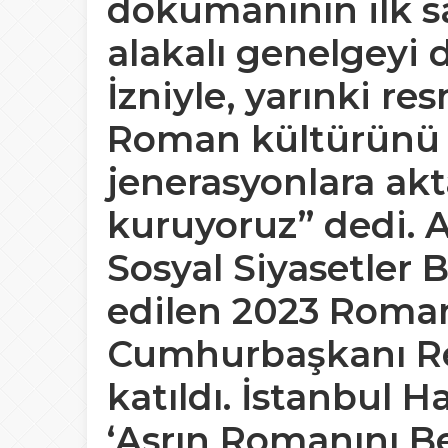
dokümanının ilk sa
alakalı genelgeyi 
İzniyle, yarınki re
Roman kültürünü 
jenerasyonlara ak
kuruyoruz” dedi. 
Sosyal Siyasetler 
edilen 2023 Roma
Cumhurbaşkanı Re
katıldı. İstanbul 
‘Asrın Romanını Be