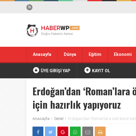
Anasayfa
Dünya
Eğitim
Ekonomi
ÜYE GİRİŞİ YAP
KAYIT OL
Erdoğan’dan ‘Roman’lara ö
için hazırlık yapıyoruz
Anasayfa
Genel
Erdoğan’dan ‘Roman’lara özel konut kam