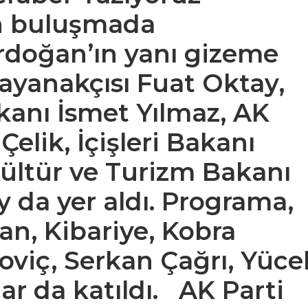
an buluşmada
doğan’ın yanı gizeme
yanakçısı Fuat Oktay,
kanı İsmet Yılmaz, AK
Çelik, İçişleri Bakanı
ültür ve Turizm Bakanı
 da yer aldı. Programa,
an, Kibariye, Kobra
viç, Serkan Çağrı, Yüce
lar da katıldı. AK Parti