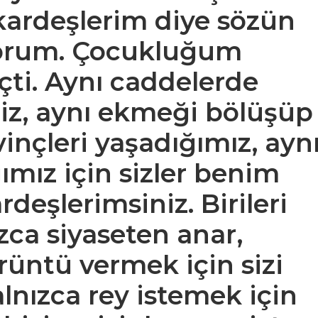
kardeşlerim diye sözün
yorum. Çocukluğum
eçti. Aynı caddelerde
miz, aynı ekmeği bölüşüp
vinçleri yaşadığımız, ayn
ımız için sizler benim
deşlerimsiniz. Birileri
ızca siyaseten anar,
örüntü vermek için sizi
yalnızca rey istemek için