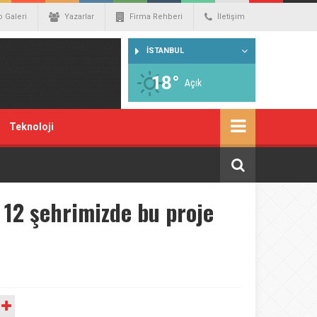
o Galeri
Yazarlar
Firma Rehberi
İletişim
İSTANBUL
18°
Açık
Teknoloji
 12 şehrimizde bu proje
A