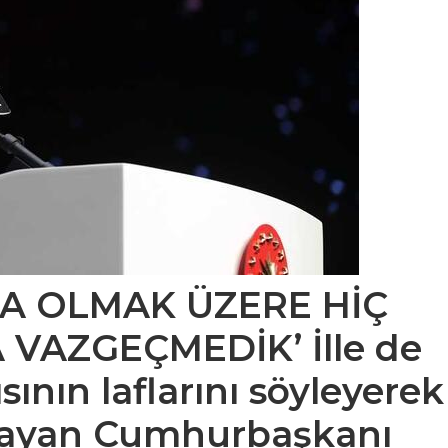
A OLMAK ÜZERE HİÇ
A VAZGEÇMEDİK’
İlle de
ının laflarını söyleyerek
layan Cumhurbaşkanı