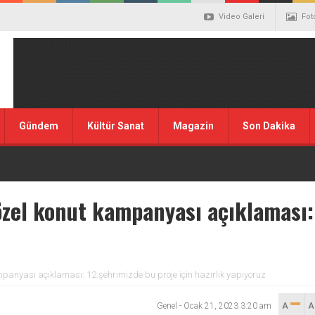
Video Galeri
Fot
Gündem
Kültür Sanat
Magazin
Son Dakika
zel konut kampanyası açıklaması:
panyası açıklaması: 12 şehrimizde bu proje için hazırlık yapıyoruz
Genel
-
Ocak 21, 2023 3:20 am
A