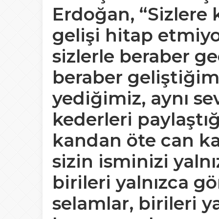
Erdoğan, “Sizlere 
gelişi hitap etmi
sizlerle beraber g
beraber geliştiği
yediğimiz, aynı se
kederleri paylaştığ
kandan öte can kar
sizin isminizi yaln
birileri yalnızca g
selamlar, birileri 