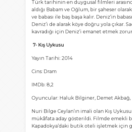
Türk tarihinin en duygusal filmleri arası
aldığı Babam ve Oğlum, bir şaheser olarak
ve babası ile baş başa kalır. Deniz’in babas
Deniz’i de alarak köye doğru yola çıkar. S
kavradığı için Deniz’i emanet etmek zorun
7- Kış Uykusu
Yayın Tarihi: 2014
Cins: Dram
IMDb: 8,2
Oyuncular: Haluk Bilginer, Demet Akbağ,
Nuri Bilge Ceylan’ın imali olan Kış Uykus
mükâfata aday gösterildi. Filmde emekli b
Kapadokya’daki butik oteli işletmek için g