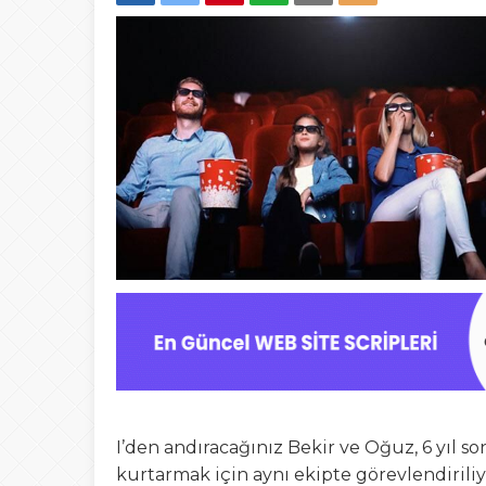
I’den andıracağınız Bekir ve Oğuz, 6 yıl s
kurtarmak için aynı ekipte görevlendiriliyo