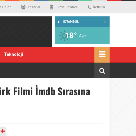
o Galeri
Yazarlar
Firma Rehberi
İletişim
İSTANBUL
18°
Açık
Teknoloji
ürk Filmi İmdb Sırasına
A