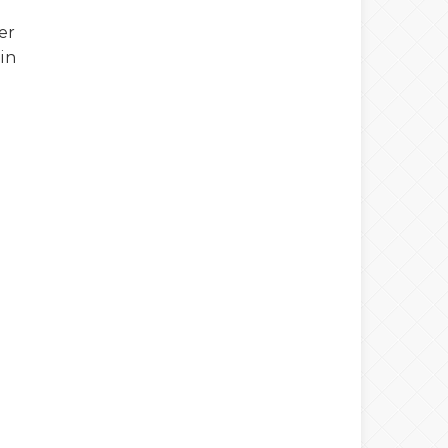
er
çin