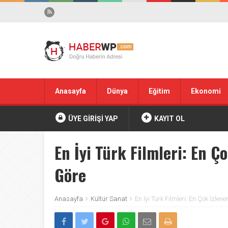
Anasayfa
Dünya
Eğitim
Ekonomi
ÜYE GİRİŞİ YAP
KAYIT OL
En İyi Türk Filmleri: En Ç
Göre
Anasayfa
Kültür Sanat
En İyi Türk Filmleri: En Çok İzlen