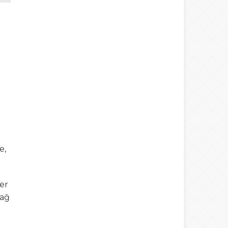
e,
yer
Dağ