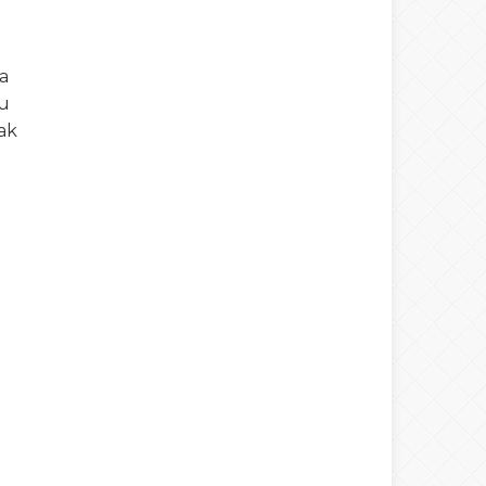
a
zu
ak