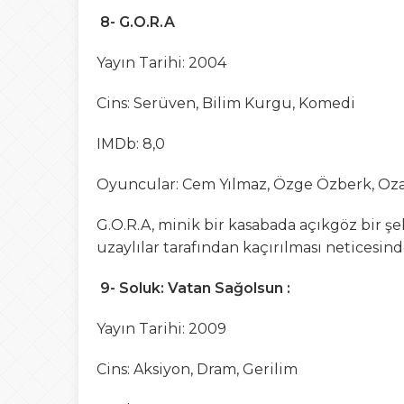
8- G.O.R.A
Yayın Tarihi: 2004
Cins: Serüven, Bilim Kurgu, Komedi
IMDb: 8,0
Oyuncular: Cem Yılmaz, Özge Özberk, O
G.O.R.A, minik bir kasabada açıkgöz bir şek
uzaylılar tarafından kaçırılması neticesin
9- Soluk: Vatan Sağolsun :
Yayın Tarihi: 2009
Cins: Aksiyon, Dram, Gerilim