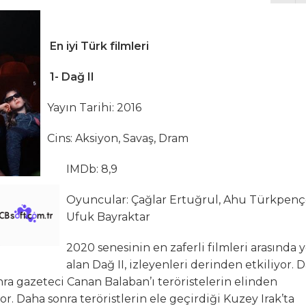
En iyi Türk filmleri
1- Dağ II
Yayın Tarihi: 2016
Cins: Aksiyon, Savaş, Dram
IMDb: 8,9
Oyuncular: Çağlar Ertuğrul, Ahu Türkpenç
Ufuk Bayraktar
2020 senesinin en zaferli filmleri arasında 
alan Dağ II, izleyenleri derinden etkiliyor. 
onra gazeteci Canan Balaban’ı teröristelerin elinden
r. Daha sonra teröristlerin ele geçirdiği Kuzey Irak’ta