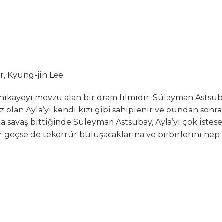
r, Kyung-jin Lee
 hikayeyi mevzu alan bir dram filmidir. Süleyman Astsub
ız olan Ayla’yı kendi kızı gibi sahiplenir ve bundan sonra
 Ama savaş bittiğinde Süleyman Astsubay, Ayla’yı çok istese
r geçse de tekerrür buluşacaklarına ve birbirlerini hep