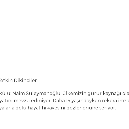
etkin Dikinciler
rkülü: Naim Süleymanoğlu, ülkemizin gurur kaynağı ol
atını mevzu ediniyor. Daha 15 yaşındayken rekora imz
lyalarla dolu hayat hikayesini gözler önüne seriyor.