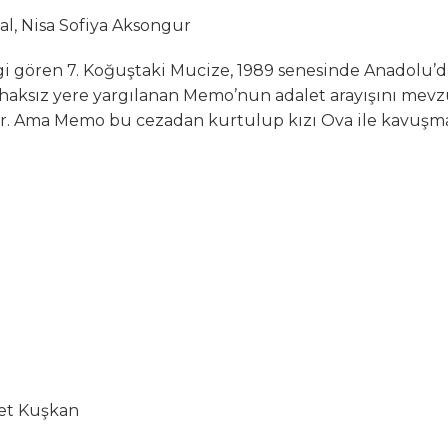
al, Nisa Sofiya Aksongur
lgi gören 7. Koğuştaki Mucize, 1989 senesinde Anadolu’d
le haksız yere yargılanan Memo’nun adalet arayışını mev
yor. Ama Memo bu cezadan kurtulup kızı Ova ile kavuşm
ret Kuşkan