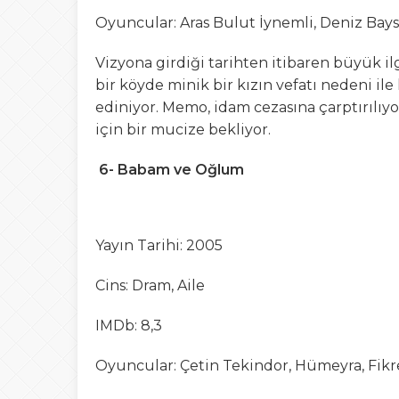
Oyuncular: Aras Bulut İynemli, Deniz Bays
Vizyona girdiği tarihten itibaren büyük i
bir köyde minik bir kızın vefatı nedeni i
ediniyor. Memo, idam cezasına çarptırılı
için bir mucize bekliyor.
6- Babam ve Oğlum
Yayın Tarihi: 2005
Cins: Dram, Aile
IMDb: 8,3
Oyuncular: Çetin Tekindor, Hümeyra, Fik