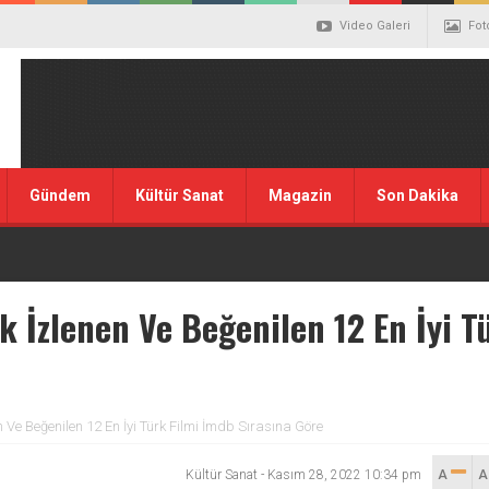
Video Galeri
Fot
Gündem
Kültür Sanat
Magazin
Son Dakika
ok İzlenen Ve Beğenilen 12 En İyi T
en Ve Beğenilen 12 En İyi Türk Filmi İmdb Sırasına Göre
Kültür Sanat
-
Kasım 28, 2022 10:34 pm
A